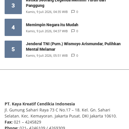
Ketika Seorang Legenda Memilih Turun dari
3
Panggung
Kamis, 9 Juli 2026, 04:35 WIB
0
Memimpin Negara itu Mudah
4
Kamis, 9 Juli 2026, 04:37 WIB
0
Jenderal TNI (Purn.) Wismoyo Arismundar, Pulihkan
5
Mental Melamar
Kamis, 9 Juli 2026, 05:51 WIB
0
PT. Kaya Kreatif Cendikia Indonesia
Jl. Gunung Sahari Raya 73 C No.17 – 18. Kel. Gn. Sahari
Selatan. Kec. Kemayoran. Jakarta Pusat. DKI Jakarta 10610.
Fax:
021 – 4245829
Phone:
021- 4246109 / 4269309