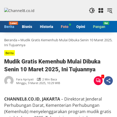
Langsung
ke
konten
Berita
Bisnis
Historia
Foto
Opini
Pangan
S
Beranda
»
Mudik Gratis Kemenhub Mulai Dibuka Senin 10 Maret 2025,
Ini Tujuannya
Berita
Mudik Gratis Kemenhub Mulai Dibuka
Senin 10 Maret 2025, Ini Tujuannya
1
Fara Apriyati
2 Min Baca
Minggu, 9 Maret 2025, 10:29 WIB
CHANNEL8.CO.ID, JAKARTA
– Direktorat Jenderal
Perhubungan Darat, Kementerian Perhubungan
(Kemenhub) menyelenggarakan program mudik gratis