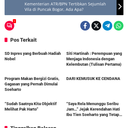
Kementerian ATR/BPN Tertibkan Sejumlah
Vila di Puncak Bogor, Ada Apa?
1
Pos Terkait
Berita
Berita
SD Inpres yang Berbuah Hadiah
Siti Hartinah : Perempuan yang
Nobel
Menjaga Indonesia dengan
Kelembutan (Tulisan Pertama)
Berita
Berita
Program Makan Bergizi Gratis,
DARI KEMUSUK KE CENDANA
Gagasan yang Pernah Dimulai
Soeharto
Berita
Berita
“Sudah Saatnya Kita Objektif
“Saya Rela Menunggu Seribu
Melihat Pak Harto”
Jam…” Jejak Kerendahan Hati
Ibu Tien Soeharto yang Tetap
Hidup dalam Kenangan