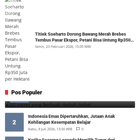
Titiek Soeharto Dorong Bawang Merah Brebes
Tembus Pasar Ekspor, Petani Bisa Untung Rp350
Juta per Hektare
Senin, 23 Februari 2026, 15:05 WIB
SD Inpres yang Berbuah Hadiah Nobel
Pos Populer
1
Kamis, 6 Agustus 2026, 12:49 WIB
0
Indonesia Emas Dipertaruhkan, Jutaan Anak
2
Kehilangan Kesempatan Belajar
Rabu, 8 Juli 2026, 13:50 WIB
0