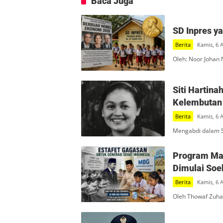
Baca Juga
SD Inpres y
Berita
Kamis, 6 
Oleh: Noor Johan 
Siti Hartin
Kelembutan 
Berita
Kamis, 6 
Mengabdi dalam S
Program Mak
Dimulai Soe
Berita
Kamis, 6 
Oleh Thowaf Zuha