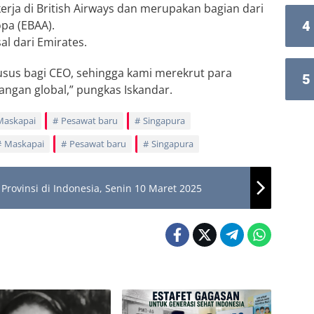
rja di British Airways dan merupakan bagian dari
pa (EBAA).
4
al dari Emirates.
usus bagi CEO, sehingga kami merekrut para
5
bangan global,” pungkas Iskandar.
Maskapai
Pesawat baru
Singapura
Maskapai
Pesawat baru
Singapura
rovinsi di Indonesia, Senin 10 Maret 2025