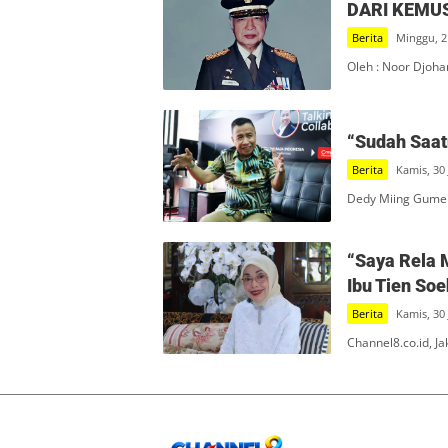
DARI KEMU
Berita
Minggu, 2
Oleh : Noor Djoha
“Sudah Saatn
Berita
Kamis, 30 
Dedy Miing Gumel
“Saya Rela 
Ibu Tien So
Berita
Kamis, 30 
Channel8.co.id, J