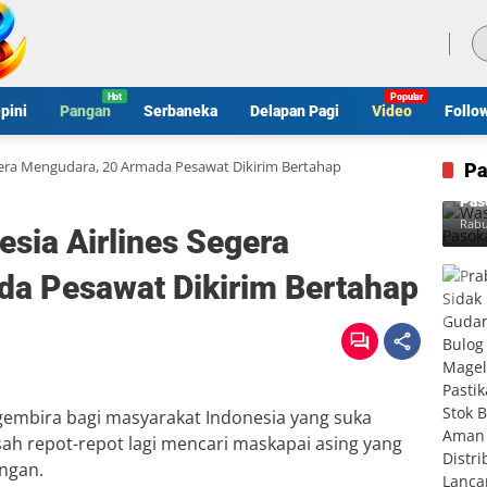
Jumat, 7 Agustus 2026
pini
Pangan
Serbaneka
Delapan Pagi
Video
Follo
gera Mengudara, 20 Armada Pesawat Dikirim Bertahap
Pa
Was
Pas
Rabu
sia Airlines Segera
a Pesawat Dikirim Bertahap
embira bagi masyarakat Indonesia yang suka
 usah repot-repot lagi mencari maskapai asing yang
ngan.