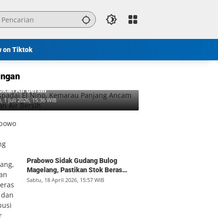
w on Tiktok
ngan
padai El Nino, Kemarau Panjang Ancam
okan Air Bersih
, 1 Juli 2026, 15:36 WIB
Prabowo Sidak Gudang Bulog
Magelang, Pastikan Stok Beras
Aman dan Distribusi Lancar
Sabtu, 18 April 2026, 15:57 WIB