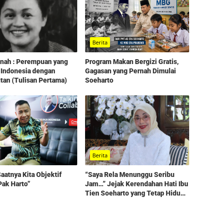
Berita
Program Makan Bergizi Gratis,
tinah : Perempuan yang
Gagasan yang Pernah Dimulai
 Indonesia dengan
Soeharto
an (Tulisan Pertama)
Berita
aatnya Kita Objektif
“Saya Rela Menunggu Seribu
Pak Harto”
Jam…” Jejak Kerendahan Hati Ibu
Tien Soeharto yang Tetap Hidup
dalam Kenangan