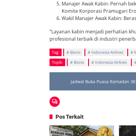
Manajer Awak Kabin: Pernah beke
Komite Korporasi Pramugari Ero
Wakil Manajer Awak Kabin: Beras
“Layanan kabin menjadi perhatian kh
profesional terbaik di industri pener
Tag:
Bisnis
Indonesia Airlines
Topik:
Bisnis
Indonesia Airlines
Jadwal Buka Puasa Ramadan 38 P
Pos Terkait