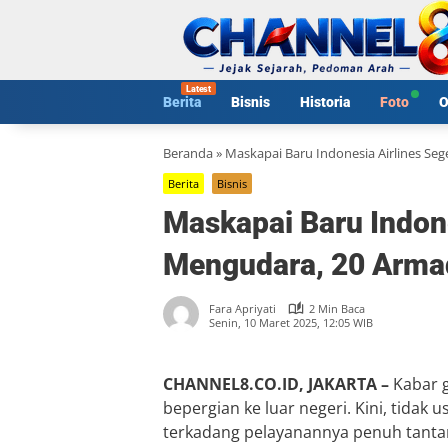
Langsung
ke
konten
Berita
Bisnis
Historia
Foto
O
Beranda
»
Maskapai Baru Indonesia Airlines Se
Berita
Bisnis
Maskapai Baru Indone
Mengudara, 20 Armad
Fara Apriyati
2 Min Baca
Senin, 10 Maret 2025, 12:05 WIB
CHANNEL8.CO.ID, JAKARTA –
Kabar g
bepergian ke luar negeri. Kini, tidak
terkadang pelayanannya penuh tanta