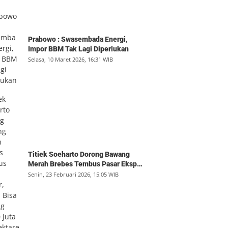
Prabowo : Swasembada Energi,
Impor BBM Tak Lagi Diperlukan
Selasa, 10 Maret 2026, 16:31 WIB
Titiek Soeharto Dorong Bawang
Merah Brebes Tembus Pasar Ekspor,
Petani Bisa Untung Rp350 Juta per
Senin, 23 Februari 2026, 15:05 WIB
Hektare