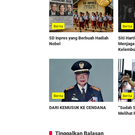
Berita
Berita
SD Inpres yang Berbuah Hadiah
Siti Har
Nobel
Menjaga
Kelembut
Berita
Berita
“Sudah S
DARI KEMUSUK KE CENDANA
Melihat 
Tinggalkan Balasan