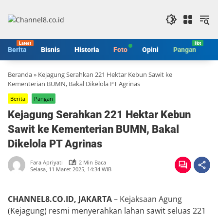
Langsung
ke
konten
Berita
Bisnis
Historia
Foto
Opini
Pangan
S
Beranda
»
Kejagung Serahkan 221 Hektar Kebun Sawit ke
Kementerian BUMN, Bakal Dikelola PT Agrinas
Berita
Pangan
Kejagung Serahkan 221 Hektar Kebun
Sawit ke Kementerian BUMN, Bakal
Dikelola PT Agrinas
Fara Apriyati
2 Min Baca
Selasa, 11 Maret 2025, 14:34 WIB
CHANNEL8.CO.ID, JAKARTA
– Kejaksaan Agung
(Kejagung) resmi menyerahkan lahan sawit seluas 221