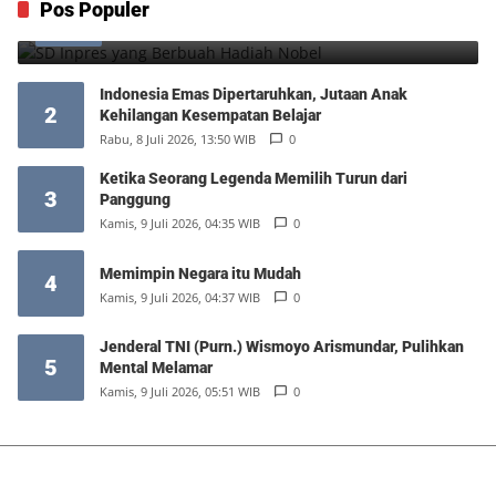
SD Inpres yang Berbuah Hadiah Nobel
Pos Populer
1
Kamis, 6 Agustus 2026, 12:49 WIB
0
Indonesia Emas Dipertaruhkan, Jutaan Anak
2
Kehilangan Kesempatan Belajar
Rabu, 8 Juli 2026, 13:50 WIB
0
Ketika Seorang Legenda Memilih Turun dari
3
Panggung
Kamis, 9 Juli 2026, 04:35 WIB
0
Memimpin Negara itu Mudah
4
Kamis, 9 Juli 2026, 04:37 WIB
0
Jenderal TNI (Purn.) Wismoyo Arismundar, Pulihkan
5
Mental Melamar
Kamis, 9 Juli 2026, 05:51 WIB
0