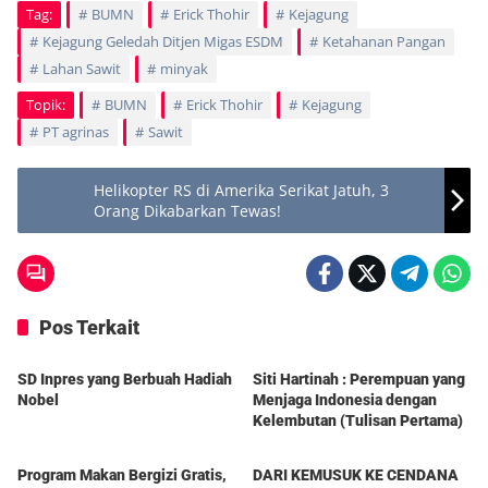
Tag:
BUMN
Erick Thohir
Kejagung
Kejagung Geledah Ditjen Migas ESDM
Ketahanan Pangan
Lahan Sawit
minyak
Topik:
BUMN
Erick Thohir
Kejagung
PT agrinas
Sawit
Helikopter RS di Amerika Serikat Jatuh, 3
Orang Dikabarkan Tewas!
Pos Terkait
Berita
Berita
SD Inpres yang Berbuah Hadiah
Siti Hartinah : Perempuan yang
Nobel
Menjaga Indonesia dengan
Kelembutan (Tulisan Pertama)
Berita
Berita
Program Makan Bergizi Gratis,
DARI KEMUSUK KE CENDANA