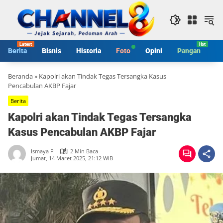
Langsung
ke
konten
Berita
Bisnis
Historia
Foto
Opini
Pangan
S
Beranda
»
Kapolri akan Tindak Tegas Tersangka Kasus
Pencabulan AKBP Fajar
Berita
Kapolri akan Tindak Tegas Tersangka
Kasus Pencabulan AKBP Fajar
Ismaya P
2 Min Baca
Jumat, 14 Maret 2025, 21:12 WIB