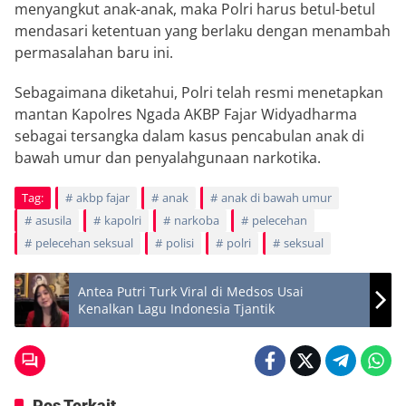
menyangkut anak-anak, maka Polri harus betul-betul
mendasari ketentuan yang berlaku dengan menambah
permasalahan baru ini.
Sebagaimana diketahui, Polri telah resmi menetapkan
mantan Kapolres Ngada AKBP Fajar Widyadharma
sebagai tersangka dalam kasus pencabulan anak di
bawah umur dan penyalahgunaan narkotika.
Tag:
akbp fajar
anak
anak di bawah umur
asusila
kapolri
narkoba
pelecehan
pelecehan seksual
polisi
polri
seksual
Antea Putri Turk Viral di Medsos Usai
Kenalkan Lagu Indonesia Tjantik
Pos Terkait