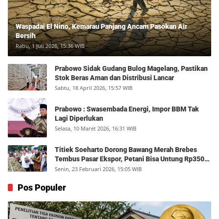
Waspadai El Nino, Kemarau Panjang Ancam Pasokan Air
Bersih
Rabu, 1 Juli 2026, 15:36 WIB
Prabowo Sidak Gudang Bulog Magelang, Pastikan
Stok Beras Aman dan Distribusi Lancar
Sabtu, 18 April 2026, 15:57 WIB
Prabowo : Swasembada Energi, Impor BBM Tak
Lagi Diperlukan
Selasa, 10 Maret 2026, 16:31 WIB
Titiek Soeharto Dorong Bawang Merah Brebes
Tembus Pasar Ekspor, Petani Bisa Untung Rp350
Juta per Hektare
Senin, 23 Februari 2026, 15:05 WIB
Pos Populer