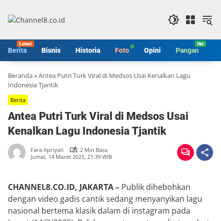
Langsung
ke
konten
Berita
Bisnis
Historia
Foto
Opini
Pangan
S
Beranda
»
Antea Putri Turk Viral di Medsos Usai Kenalkan Lagu
Indonesia Tjantik
Berita
Antea Putri Turk Viral di Medsos Usai
Kenalkan Lagu Indonesia Tjantik
Fara Apriyati
2 Min Baca
Jumat, 14 Maret 2025, 21:39 WIB
CHANNEL8.CO.ID, JAKARTA –
Publik dihebohkan
dengan video gadis cantik sedang menyanyikan lagu
nasional bertema klasik dalam di instagram pada