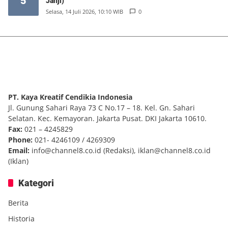
5
Janji)
Selasa, 14 Juli 2026, 10:10 WIB
0
PT. Kaya Kreatif Cendikia Indonesia
Jl. Gunung Sahari Raya 73 C No.17 – 18. Kel. Gn. Sahari
Selatan. Kec. Kemayoran. Jakarta Pusat. DKI Jakarta 10610.
Fax:
021 – 4245829
Phone:
021- 4246109 / 4269309
Email:
info@channel8.co.id
(Redaksi),
iklan@channel8.co.id
(Iklan)
Kategori
Berita
Historia