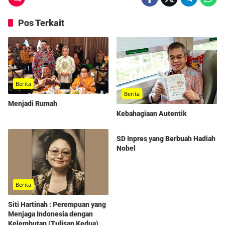
Pos Terkait
Berita
Berita
Menjadi Rumah
Kebahagiaan Autentik
Berita
SD Inpres yang Berbuah Hadiah
Nobel
Berita
Siti Hartinah : Perempuan yang
Menjaga Indonesia dengan
Kelembutan (Tulisan Kedua)