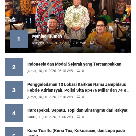
Menjadi Rumah
1
Minggu, 9 Agustus 2026, 17:10 WIB
0
Indonesia dan Modal Sejarah yang Tercampakkan
2
Jumat, 10 Juli 2026, 08:18 WIB
0
Penggeledahan 13 Lokasi Kaitkan Nama Jampidsus
3
Febrie Adriansyah, Polisi Sita Rp476 Miliar dan 74 Kg
Emas
Jumat, 10 Juli 2026, 13:16 WIB
0
Introspeksi, Sepatu, Topi dan Bintangmu dari Rakyat
4
Sabtu, 11 Juli 2026, 09:06 WIB
0
Kursi Tua Itu (Kursi Tua, Kekuasaan, dan Lupa pada