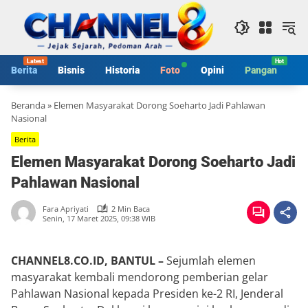
Langsung
ke
konten
Berita
Bisnis
Historia
Foto
Opini
Pangan
S
Beranda
»
Elemen Masyarakat Dorong Soeharto Jadi Pahlawan
Nasional
Berita
Elemen Masyarakat Dorong Soeharto Jadi
Pahlawan Nasional
Fara Apriyati
2 Min Baca
Senin, 17 Maret 2025, 09:38 WIB
CHANNEL8.CO.ID, BANTUL –
Sejumlah elemen
masyarakat kembali mendorong pemberian gelar
Pahlawan Nasional kepada Presiden ke-2 RI, Jenderal