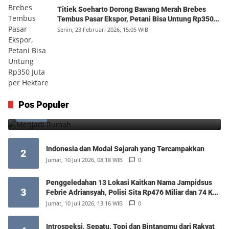
Titiek Soeharto Dorong Bawang Merah Brebes
Tembus Pasar Ekspor, Petani Bisa Untung Rp350
Juta per Hektare
Senin, 23 Februari 2026, 15:05 WIB
Menjadi Rumah
Pos Populer
1
Minggu, 9 Agustus 2026, 17:10 WIB
0
Indonesia dan Modal Sejarah yang Tercampakkan
2
Jumat, 10 Juli 2026, 08:18 WIB
0
Penggeledahan 13 Lokasi Kaitkan Nama Jampidsus
3
Febrie Adriansyah, Polisi Sita Rp476 Miliar dan 74 Kg
Emas
Jumat, 10 Juli 2026, 13:16 WIB
0
Introspeksi, Sepatu, Topi dan Bintangmu dari Rakyat