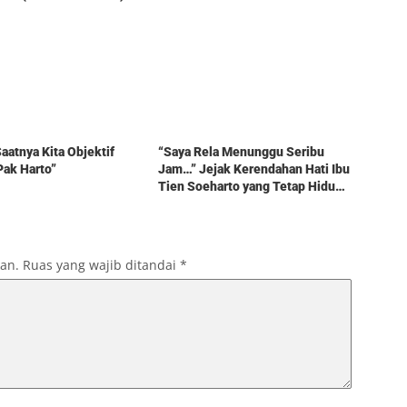
Berita
aatnya Kita Objektif
“Saya Rela Menunggu Seribu
Pak Harto”
Jam…” Jejak Kerendahan Hati Ibu
Tien Soeharto yang Tetap Hidup
dalam Kenangan
kan.
Ruas yang wajib ditandai
*