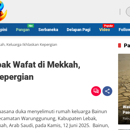
Kamis, 6 Agustus 2026
pini
Pangan
Serbaneka
Delapan Pagi
Video
Follo
ah, Keluarga Ikhlaskan Kepergian
Pa
bak Wafat di Mekkah,
Kepergian
Was
asana duka menyelimuti rumah keluarga Bainun
Pas
l Kecamatan Warunggunung, Kabupaten Lebak,
Rabu
ah, Arab Saudi, pada Kamis, 12 Juni 2025. Bainun,