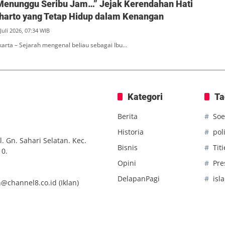
Menunggu Seribu Jam…” Jejak Kerendahan Hati
eharto yang Tetap Hidup dalam Kenangan
Juli 2026, 07:34 WIB
akarta – Sejarah mengenal beliau sebagai Ibu…
Kategori
Ta
Berita
Soe
Historia
poli
. Gn. Sahari Selatan. Kec.
Bisnis
Tit
10.
Opini
Pre
DelapanPagi
isl
n@channel8.co.id
(Iklan)