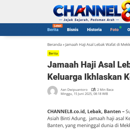
Langsung
ke
konten
Berita
Bisnis
Historia
Foto
O
Beranda
»
Jamaah Haji Asal Lebak Wafat di Mekk
Berita
Jamaah Haji Asal Le
Keluarga Ikhlaskan 
Aan Dwipuantoro
2 Min Baca
Minggu, 15 Juni 2025, 08:18 WIB
CHANNEL8.co.id, Lebak, Banten
–
Su
Asiah Binti Adung, jamaah haji asa
Banten, yang meninggal dunia di Mekk