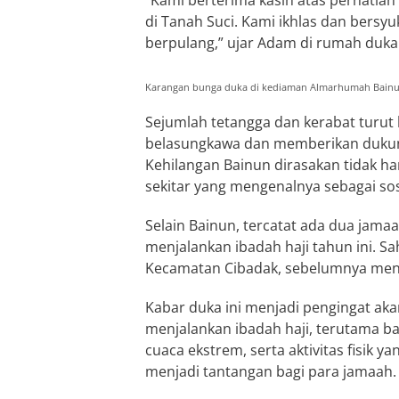
“Kami berterima kasih atas perhatia
di Tanah Suci. Kami ikhlas dan bersy
berpulang,” ujar Adam di rumah duka
Karangan bunga duka di kediaman Almarhumah Bainun
Sejumlah tetangga dan kerabat turu
belasungkawa dan memberikan dukung
Kehilangan Bainun dirasakan tidak ha
sekitar yang mengenalnya sebagai soso
Selain Bainun, tercatat ada dua jamaa
menjalankan ibadah haji tahun ini. 
Kecamatan Cibadak, sebelumnya meni
Kabar duka ini menjadi pengingat ak
menjalankan ibadah haji, terutama bag
cuaca ekstrem, serta aktivitas fisik y
menjadi tantangan bagi para jamaah.