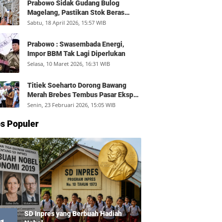
Prabowo Sidak Gudang Bulog
Magelang, Pastikan Stok Beras
Aman dan Distribusi Lancar
Sabtu, 18 April 2026, 15:57 WIB
Prabowo : Swasembada Energi,
Impor BBM Tak Lagi Diperlukan
Selasa, 10 Maret 2026, 16:31 WIB
Titiek Soeharto Dorong Bawang
Merah Brebes Tembus Pasar Ekspor,
Petani Bisa Untung Rp350 Juta per
Senin, 23 Februari 2026, 15:05 WIB
Hektare
s Populer
SD Inpres yang Berbuah Hadiah