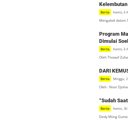
Kelembutan 
Berita
Kamis, 6 
Mengabdi dalam S
Program Mak
Dimulai Soe
Berita
Kamis, 6 
Oleh Thowaf Zuha
DARI KEMU
Berita
Minggu, 2
Oleh : Noor Djoha
“Sudah Saatn
Berita
Kamis, 30 
Dedy Miing Gumel