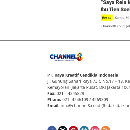
“Saya Rela 
Ibu Tien So
Berita
Kamis, 30 
Channel8.co.id, J
PT. Kaya Kreatif Cendikia Indonesia
Jl. Gunung Sahari Raya 73 C No.17 – 18. Kel
Kemayoran. Jakarta Pusat. DKI Jakarta 106
Fax:
021 – 4245829
Phone:
021- 4246109 / 4269309
Email:
info@channel8.co.id
(Redaksi),
ikla