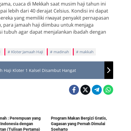
ama, cuaca di Mekkah saat musim haji tahun ini
 lebih dari 40 derajat Celsius. Kondisi ini dapat
reka yang memiliki riwayat penyakit pernapasan
u, para jamaah haji diimbau untuk menjaga
i tubuh agar dapat menjalankan ibadah dengan
I
Kloter Jamaah Haji
madinah
makkah
ah Haji Kloter 1 Kalsel Disambut Hangat
Berita
tinah : Perempuan yang
Program Makan Bergizi Gratis,
 Indonesia dengan
Gagasan yang Pernah Dimulai
an (Tulisan Pertama)
Soeharto