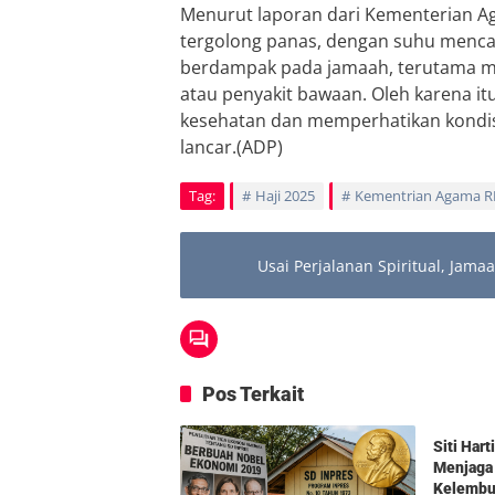
Menurut laporan dari Kementerian Ag
tergolong panas, dengan suhu mencapai
berdampak pada jamaah, terutama me
atau penyakit bawaan. Oleh karena it
kesehatan dan memperhatikan kondis
lancar.(ADP)
Tag:
Haji 2025
Kementrian Agama R
Usai Perjalanan Spiritual, Jama
Pos Terkait
Berita
Siti Har
Menjaga
Kelembut