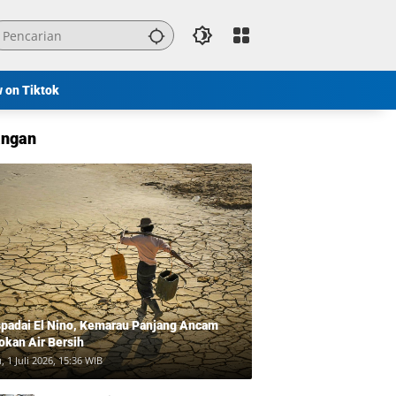
w on Tiktok
ngan
padai El Nino, Kemarau Panjang Ancam
okan Air Bersih
, 1 Juli 2026, 15:36 WIB