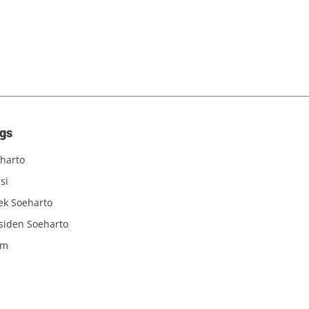
gs
harto
si
iek Soeharto
siden Soeharto
am