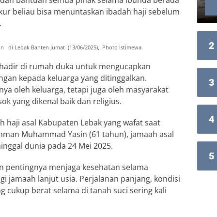
n dan bantuan semua pihak selama ibunda berada
ukur beliau bisa menuntaskan ibadah haji sebelum
.
2
 di Lebak Banten Jumat (13/06/2025), Photo Istimewa.
t hadir di rumah duka untuk mengucapkan
an kepada keluarga yang ditinggalkan.
3
nya oleh keluarga, tetapi juga oleh masyarakat
k yang dikenal baik dan religius.
4
h haji asal Kabupaten Lebak yang wafat saat
Sahman Muhammad Yasin (61 tahun), jamaah asal
nggal dunia pada 24 Mei 2025.
5
an pentingnya menjaga kesehatan selama
i jamaah lanjut usia. Perjalanan panjang, kondisi
ang cukup berat selama di tanah suci sering kali