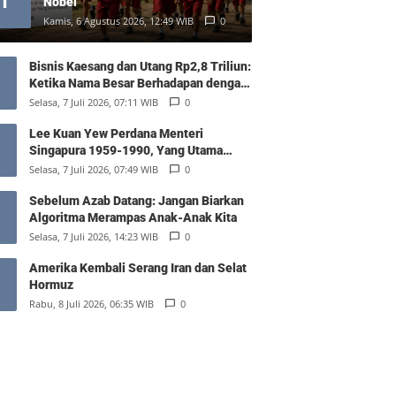
1
Nobel
Kamis, 6 Agustus 2026, 12:49 WIB
0
Bisnis Kaesang dan Utang Rp2,8 Triliun:
Ketika Nama Besar Berhadapan dengan
Hukum Pasar
Selasa, 7 Juli 2026, 07:11 WIB
0
Lee Kuan Yew Perdana Menteri
Singapura 1959-1990, Yang Utama
Diantara Yang Sederajat
Selasa, 7 Juli 2026, 07:49 WIB
0
Sebelum Azab Datang: Jangan Biarkan
Algoritma Merampas Anak-Anak Kita
Selasa, 7 Juli 2026, 14:23 WIB
0
Amerika Kembali Serang Iran dan Selat
Hormuz
Rabu, 8 Juli 2026, 06:35 WIB
0