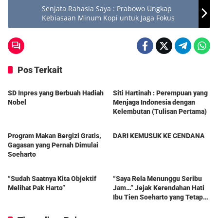
Senjata Rahasia Saya : Prabowo Ungkap
Kebiasaan Minum Kopi untuk Jaga Fokus
Pos Terkait
Berita
Berita
SD Inpres yang Berbuah Hadiah
Siti Hartinah : Perempuan yang
Nobel
Menjaga Indonesia dengan
Kelembutan (Tulisan Pertama)
Berita
Berita
Program Makan Bergizi Gratis,
DARI KEMUSUK KE CENDANA
Gagasan yang Pernah Dimulai
Soeharto
Berita
Berita
“Sudah Saatnya Kita Objektif
“Saya Rela Menunggu Seribu
Melihat Pak Harto”
Jam…” Jejak Kerendahan Hati
Ibu Tien Soeharto yang Tetap
Hidup dalam Kenangan