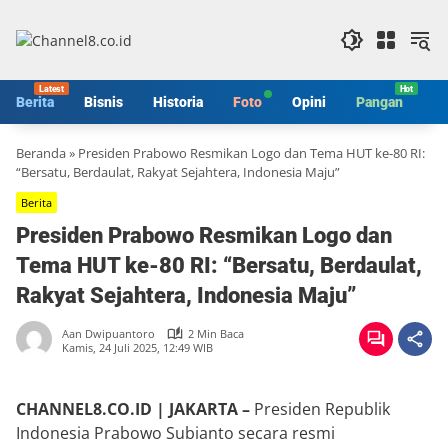
Langsung
ke
konten
Berita
Bisnis
Historia
Foto
Opini
Pangan
S
Beranda
»
Presiden Prabowo Resmikan Logo dan Tema HUT ke-80 RI:
“Bersatu, Berdaulat, Rakyat Sejahtera, Indonesia Maju”
Berita
Presiden Prabowo Resmikan Logo dan
Tema HUT ke-80 RI: “Bersatu, Berdaulat,
Rakyat Sejahtera, Indonesia Maju”
Aan Dwipuantoro
2 Min Baca
Kamis, 24 Juli 2025, 12:49 WIB
CHANNEL8.CO.ID | JAKARTA –
Presiden Republik
Indonesia Prabowo Subianto secara resmi