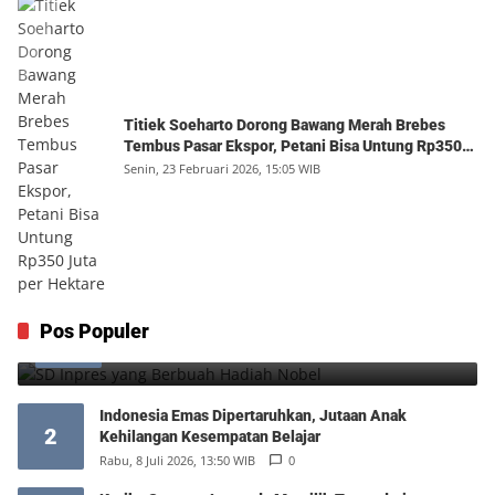
Titiek Soeharto Dorong Bawang Merah Brebes
Tembus Pasar Ekspor, Petani Bisa Untung Rp350
Juta per Hektare
Senin, 23 Februari 2026, 15:05 WIB
SD Inpres yang Berbuah Hadiah Nobel
Pos Populer
1
Kamis, 6 Agustus 2026, 12:49 WIB
0
Indonesia Emas Dipertaruhkan, Jutaan Anak
2
Kehilangan Kesempatan Belajar
Rabu, 8 Juli 2026, 13:50 WIB
0