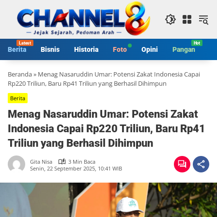
Langsung
ke
konten
Berita
Bisnis
Historia
Foto
Opini
Pangan
S
Beranda
»
Menag Nasaruddin Umar: Potensi Zakat Indonesia Capai
Rp220 Triliun, Baru Rp41 Triliun yang Berhasil Dihimpun
Berita
Menag Nasaruddin Umar: Potensi Zakat
Indonesia Capai Rp220 Triliun, Baru Rp41
Triliun yang Berhasil Dihimpun
Gita Nisa
3 Min Baca
Senin, 22 September 2025, 10:41 WIB