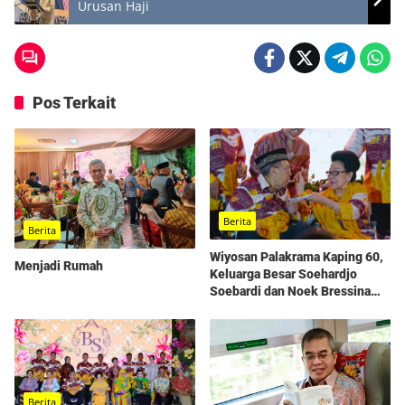
Urusan Haji
Pos Terkait
Berita
Berita
Wiyosan Palakrama Kaping 60,
Menjadi Rumah
Keluarga Besar Soehardjo
Soebardi dan Noek Bressina
Gelar Syukuran Penuh
Kehangatan
Berita