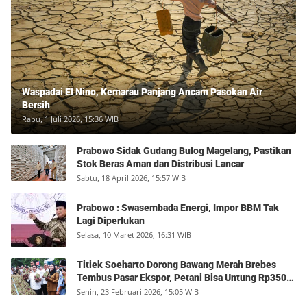
Waspadai El Nino, Kemarau Panjang Ancam Pasokan Air
Bersih
Rabu, 1 Juli 2026, 15:36 WIB
Prabowo Sidak Gudang Bulog Magelang, Pastikan
Stok Beras Aman dan Distribusi Lancar
Sabtu, 18 April 2026, 15:57 WIB
Prabowo : Swasembada Energi, Impor BBM Tak
Lagi Diperlukan
Selasa, 10 Maret 2026, 16:31 WIB
Titiek Soeharto Dorong Bawang Merah Brebes
Tembus Pasar Ekspor, Petani Bisa Untung Rp350
Juta per Hektare
Senin, 23 Februari 2026, 15:05 WIB