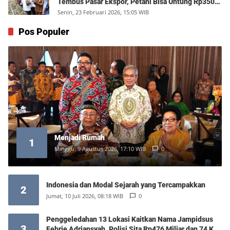
Tembus Pasar Ekspor, Petani Bisa Untung Rp350
Juta per Hektare
Senin, 23 Februari 2026, 15:05 WIB
Pos Populer
Menjadi Rumah
1
Minggu, 9 Agustus 2026, 17:10 WIB
0
Indonesia dan Modal Sejarah yang Tercampakkan
2
Jumat, 10 Juli 2026, 08:18 WIB
0
Penggeledahan 13 Lokasi Kaitkan Nama Jampidsus
3
Febrie Adriansyah, Polisi Sita Rp476 Miliar dan 74 Kg