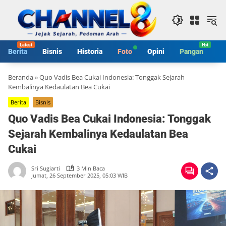
Langsung
ke
konten
Berita
Bisnis
Historia
Foto
Opini
Pangan
S
Beranda
»
Quo Vadis Bea Cukai Indonesia: Tonggak Sejarah
Kembalinya Kedaulatan Bea Cukai
Berita
Bisnis
Quo Vadis Bea Cukai Indonesia: Tonggak
Sejarah Kembalinya Kedaulatan Bea
Cukai
Sri Sugiarti
3 Min Baca
Jumat, 26 September 2025, 05:03 WIB