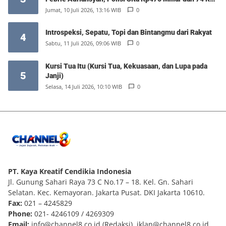
Emas
Jumat, 10 Juli 2026, 13:16 WIB
0
Introspeksi, Sepatu, Topi dan Bintangmu dari Rakyat
4
Sabtu, 11 Juli 2026, 09:06 WIB
0
Kursi Tua Itu (Kursi Tua, Kekuasaan, dan Lupa pada
5
Janji)
Selasa, 14 Juli 2026, 10:10 WIB
0
PT. Kaya Kreatif Cendikia Indonesia
Jl. Gunung Sahari Raya 73 C No.17 – 18. Kel. Gn. Sahari
Selatan. Kec. Kemayoran. Jakarta Pusat. DKI Jakarta 10610.
Fax:
021 – 4245829
Phone:
021- 4246109 / 4269309
Email:
info@channel8.co.id
(Redaksi),
iklan@channel8.co.id