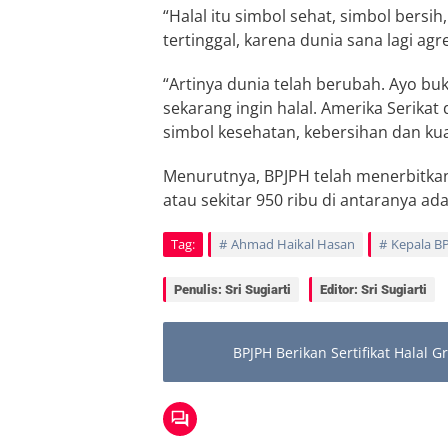
“Halal itu simbol sehat, simbol bersih,
tertinggal, karena dunia sana lagi agre
“Artinya dunia telah berubah. Ayo bu
sekarang ingin halal. Amerika Serikat 
simbol kesehatan, kebersihan dan kual
Menurutnya, BPJPH telah menerbitkan 
atau sekitar 950 ribu di antaranya ada
Tag:
Ahmad Haikal Hasan
Kepala B
Penulis: Sri Sugiarti
Editor: Sri Sugiarti
BPJPH Berikan Sertifikat Halal 