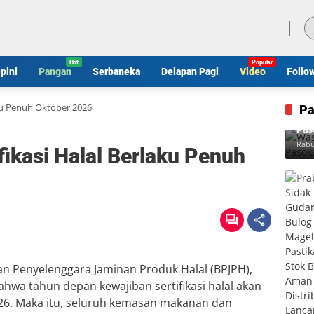
Kamis, 6 Agustus 2026
pini
Pangan
Serbaneka
Delapan Pagi
Video
Follo
aku Penuh Oktober 2026
Pa
Was
Pas
Rabu
fikasi Halal Berlaku Penuh
an Penyelenggara Jaminan Produk Halal (BPJPH),
wa tahun depan kewajiban sertifikasi halal akan
26. Maka itu, seluruh kemasan makanan dan