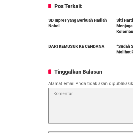
Pos Terkait
Berita
Berita
SD Inpres yang Berbuah Hadiah
Siti Har
Nobel
Menjaga
Kelembut
Berita
Berita
DARI KEMUSUK KE CENDANA
“Sudah S
Melihat 
Tinggalkan Balasan
Alamat email Anda tidak akan dipublikasi