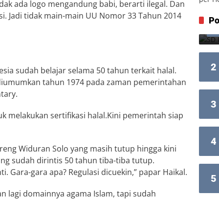
tidak ada logo mengandung babi, berarti ilegal. Dan
i. Jadi tidak main-main UU Nomor 33 Tahun 2014
Po
2
ia sudah belajar selama 50 tahun terkait halal.
i diumumkan tahun 1974 pada zaman pemerintahan
tary.
3
 melakukan sertifikasi halal.Kini pemerintah siap
4
eng Widuran Solo yang masih tutup hingga kini
g sudah dirintis 50 tahun tiba-tiba tutup.
. Gara-gara apa? Regulasi dicuekin,” papar Haikal.
5
an lagi domainnya agama Islam, tapi sudah