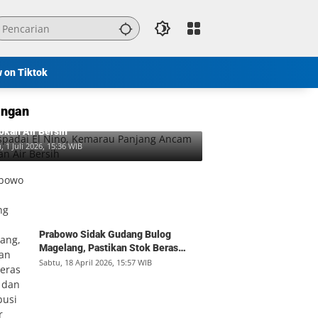
w on Tiktok
ngan
padai El Nino, Kemarau Panjang Ancam
okan Air Bersih
, 1 Juli 2026, 15:36 WIB
Prabowo Sidak Gudang Bulog
Magelang, Pastikan Stok Beras
Aman dan Distribusi Lancar
Sabtu, 18 April 2026, 15:57 WIB