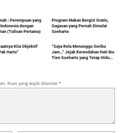
Berita
tinah : Perempuan yang
Program Makan Bergizi Gratis,
 Indonesia dengan
Gagasan yang Pernah Dimulai
an (Tulisan Pertama)
Soeharto
Berita
aatnya Kita Objektif
“Saya Rela Menunggu Seribu
Pak Harto”
Jam…” Jejak Kerendahan Hati Ibu
Tien Soeharto yang Tetap Hidup
dalam Kenangan
kan.
Ruas yang wajib ditandai
*