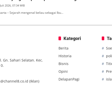
Juli 2026, 07:34 WIB
akarta – Sejarah mengenal beliau sebagai Ibu…
Kategori
Ta
Berita
Soe
Historia
poli
. Gn. Sahari Selatan. Kec.
Bisnis
Tit
10.
Opini
Pre
DelapanPagi
isl
n@channel8.co.id
(Iklan)