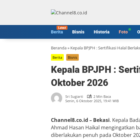
Langsung
ke
konten
Berita
Bisnis
Historia
Foto
O
Beranda
»
Kepala BPJPH : Sertifikasi Halal Berl
Berita
Bisnis
Kepala BPJPH : Serti
Oktober 2026
Sri Sugiarti
2 Min Baca
Senin, 6 Oktober 2025, 19:41 WIB
Channel8.co.id – Bekasi
. Kepala Bad
Ahmad Hasan Haikal mengingatkan bah
diberlakukan penuh pada Oktober 20