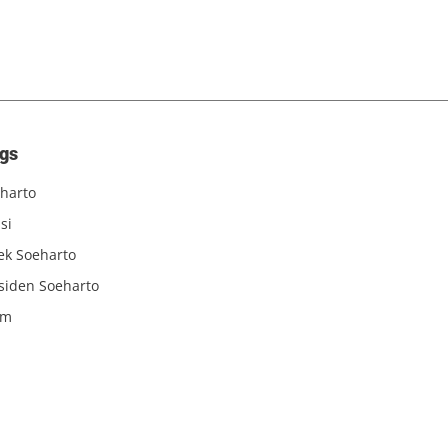
gs
harto
si
iek Soeharto
siden Soeharto
am