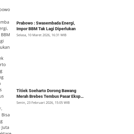
Prabowo : Swasembada Energi,
Impor BBM Tak Lagi Diperlukan
Selasa, 10 Maret 2026, 16:31 WIB
Titiek Soeharto Dorong Bawang
Merah Brebes Tembus Pasar Ekspor,
Petani Bisa Untung Rp350 Juta per
Senin, 23 Februari 2026, 15:05 WIB
Hektare