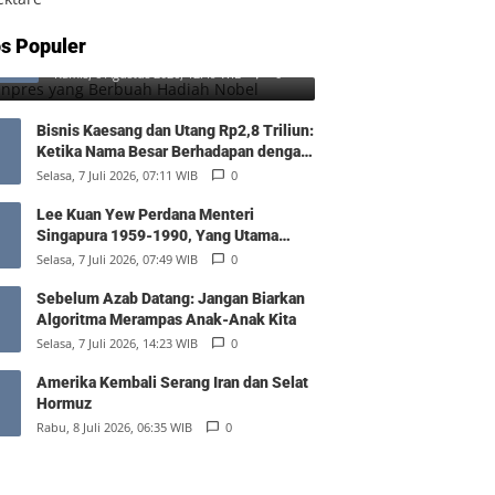
SD Inpres yang Berbuah Hadiah
s Populer
1
Nobel
Kamis, 6 Agustus 2026, 12:49 WIB
0
Bisnis Kaesang dan Utang Rp2,8 Triliun:
Ketika Nama Besar Berhadapan dengan
Hukum Pasar
Selasa, 7 Juli 2026, 07:11 WIB
0
Lee Kuan Yew Perdana Menteri
Singapura 1959-1990, Yang Utama
Diantara Yang Sederajat
Selasa, 7 Juli 2026, 07:49 WIB
0
Sebelum Azab Datang: Jangan Biarkan
Algoritma Merampas Anak-Anak Kita
Selasa, 7 Juli 2026, 14:23 WIB
0
Amerika Kembali Serang Iran dan Selat
Hormuz
Rabu, 8 Juli 2026, 06:35 WIB
0