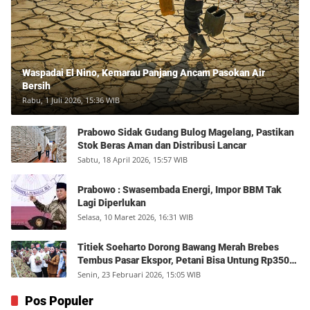
Waspadai El Nino, Kemarau Panjang Ancam Pasokan Air
Bersih
Rabu, 1 Juli 2026, 15:36 WIB
Prabowo Sidak Gudang Bulog Magelang, Pastikan
Stok Beras Aman dan Distribusi Lancar
Sabtu, 18 April 2026, 15:57 WIB
Prabowo : Swasembada Energi, Impor BBM Tak
Lagi Diperlukan
Selasa, 10 Maret 2026, 16:31 WIB
Titiek Soeharto Dorong Bawang Merah Brebes
Tembus Pasar Ekspor, Petani Bisa Untung Rp350
Juta per Hektare
Senin, 23 Februari 2026, 15:05 WIB
Pos Populer