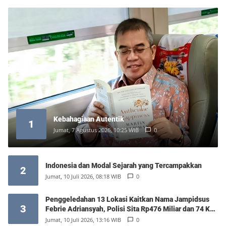
Kebahagiaan Autentik
1
Jumat, 7 Agustus 2026, 10:25 WIB
0
Indonesia dan Modal Sejarah yang Tercampakkan
2
Jumat, 10 Juli 2026, 08:18 WIB
0
Penggeledahan 13 Lokasi Kaitkan Nama Jampidsus
3
Febrie Adriansyah, Polisi Sita Rp476 Miliar dan 74 Kg
Emas
Jumat, 10 Juli 2026, 13:16 WIB
0