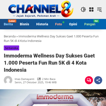
Langsung
ke
konten
Berita
Bisnis
Historia
Foto
Opini
Pangan
S
Beranda
»
Immoderma Wellness Day Sukses Gaet 1.000 Peserta Fun
Run 5K di 4 Kota Indonesia
Serbaneka
Immoderma Wellness Day Sukses Gaet
1.000 Peserta Fun Run 5K di 4 Kota
Indonesia
Imas Damayanti
2 Min Baca
Senin, 27 Oktober 2025, 19:46 WIB