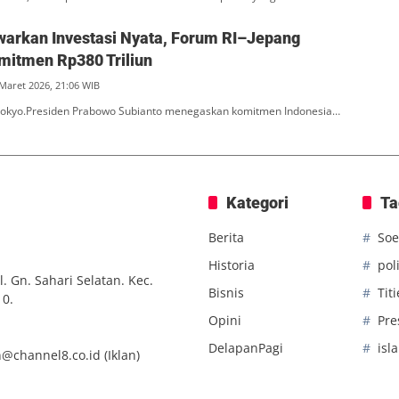
arkan Investasi Nyata, Forum RI–Jepang
mitmen Rp380 Triliun
 Maret 2026, 21:06 WIB
 Tokyo.Presiden Prabowo Subianto menegaskan komitmen Indonesia…
Kategori
Ta
Berita
Soe
Historia
poli
. Gn. Sahari Selatan. Kec.
Bisnis
Tit
10.
Opini
Pre
DelapanPagi
isl
n@channel8.co.id
(Iklan)