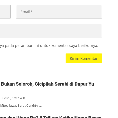
ya pada peramban ini untuk komentar saya berikutnya.
Bukan Seloroh, Cicipilah Serabi di Dapur Yu
uli 2026, 12:12 WIB
 Mitos Jawa, Serat Centhini,…
ang dan Utang Rp2,8 Triliun: Ketika Nama Besar