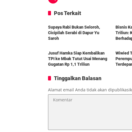
Pos Terkait
Berita
Berita
Supaya Rabi Bukan Seloroh,
Bisnis K
Cicipilah Serabi di Dapur Yu
Triliun:
Saroh
Berhada
Berita
Berita
Jusuf Hamka Siap Kembalikan
Wiwied T
TPI ke Mbak Tutut Usai Menang
Perempua
Gugatan Rp 1,1 Triliun
Terdepa
Tinggalkan Balasan
Alamat email Anda tidak akan dipublikasi