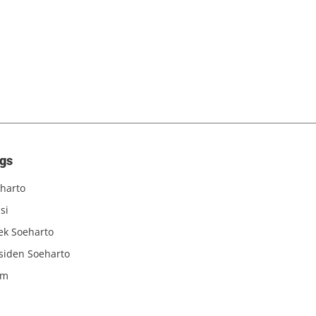
gs
harto
si
iek Soeharto
siden Soeharto
am