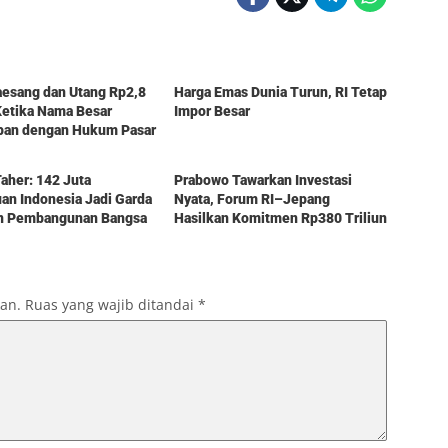
Berita
aesang dan Utang Rp2,8
Harga Emas Dunia Turun, RI Tetap
 Ketika Nama Besar
Impor Besar
pan dengan Hukum Pasar
Berita
aher: 142 Juta
Prabowo Tawarkan Investasi
n Indonesia Jadi Garda
Nyata, Forum RI–Jepang
n Pembangunan Bangsa
Hasilkan Komitmen Rp380 Triliun
kan.
Ruas yang wajib ditandai
*