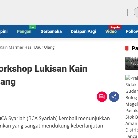
Kamis, 6 Agustus 2026
pini
Pangan
Serbaneka
Delapan Pagi
Video
Follo
Kain Marmer Hasil Daur Ulang
Pa
Was
Pas
Rabu
orkshop Lukisan Kain
lang
CA Syariah (BCA Syariah) kembali menunjukkan
nkan yang sangat mendukung keberlanjutan