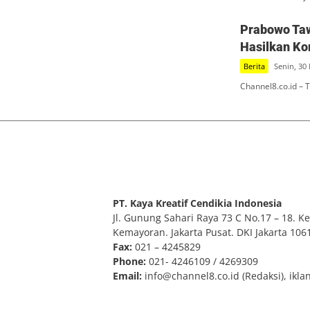
Prabowo Taw
Hasilkan Ko
Berita
Senin, 30
Channel8.co.id –
PT. Kaya Kreatif Cendikia Indonesia
Jl. Gunung Sahari Raya 73 C No.17 – 18. Kel
Kemayoran. Jakarta Pusat. DKI Jakarta 106
Fax:
021 – 4245829
Phone:
021- 4246109 / 4269309
Email:
info@channel8.co.id
(Redaksi),
ikla