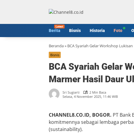
Langsung
ke
konten
Berita
Bisnis
Historia
Foto
O
Beranda
»
BCA Syariah Gelar Workshop Lukisan 
Bisnis
BCA Syariah Gelar W
Marmer Hasil Daur U
Sri Sugiarti
2 Min Baca
Selasa, 4 November 2025, 11:46 WIB
CHANNEL8.CO.ID, BOGOR.
PT Bank B
komitmennya sebagai lembaga perba
(sustainability).