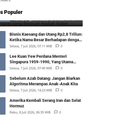
SD Inpres yang Berbuah Hadiah
s Populer
1
Nobel
Kamis, 6 Agustus 2026, 12:49 WIB
0
Bisnis Kaesang dan Utang Rp2,8 Triliun:
Ketika Nama Besar Berhadapan dengan
Hukum Pasar
Selasa, 7 Juli 2026, 07:11 WIB
0
Lee Kuan Yew Perdana Menteri
Singapura 1959-1990, Yang Utama
Diantara Yang Sederajat
Selasa, 7 Juli 2026, 07:49 WIB
0
Sebelum Azab Datang: Jangan Biarkan
Algoritma Merampas Anak-Anak Kita
Selasa, 7 Juli 2026, 14:23 WIB
0
Amerika Kembali Serang Iran dan Selat
Hormuz
Rabu, 8 Juli 2026, 06:35 WIB
0