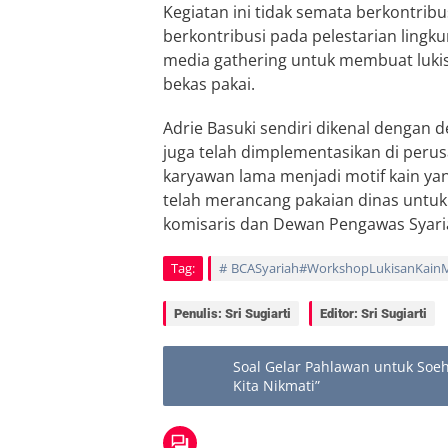
Kegiatan ini tidak semata berkontribus
berkontribusi pada pelestarian lingku
media gathering untuk membuat lukis
bekas pakai.
Adrie Basuki sendiri dikenal dengan 
juga telah dimplementasikan di peru
karyawan lama menjadi motif kain yan
telah merancang pakaian dinas untuk
komisaris dan Dewan Pengawas Syari
Tag:
BCASyariah#WorkshopLukisanKain
Penulis: Sri Sugiarti
Editor: Sri Sugiarti
Soal Gelar Pahlawan untuk Soeh
Kita Nikmati”