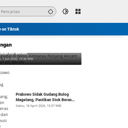
w on Tiktok
ngan
padai El Nino, Kemarau Panjang Ancam
okan Air Bersih
, 1 Juli 2026, 15:36 WIB
Prabowo Sidak Gudang Bulog
Magelang, Pastikan Stok Beras
Aman dan Distribusi Lancar
Sabtu, 18 April 2026, 15:57 WIB