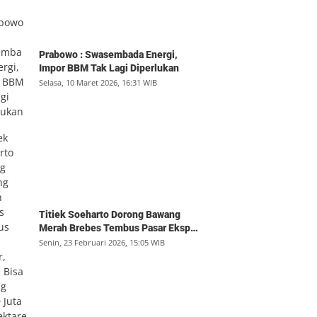
Prabowo : Swasembada Energi,
Impor BBM Tak Lagi Diperlukan
Selasa, 10 Maret 2026, 16:31 WIB
Titiek Soeharto Dorong Bawang
Merah Brebes Tembus Pasar Ekspor,
Petani Bisa Untung Rp350 Juta per
Senin, 23 Februari 2026, 15:05 WIB
Hektare