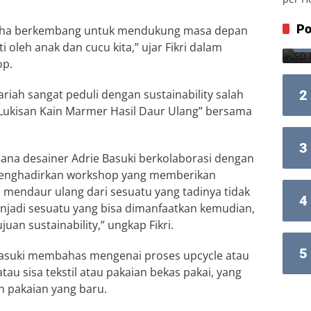
Po
aha berkembang untuk mendukung masa depan
i oleh anak dan cucu kita,” ujar Fikri dalam
op.
ariah sangat peduli dengan sustainability salah
2
Lukisan Kain Marmer Hasil Daur Ulang” bersama
3
a desainer Adrie Basuki berkolaborasi dengan
 menghadirkan workshop yang memberikan
mendaur ulang dari sesuatu yang tadinya tidak
4
menjadi sesuatu yang bisa dimanfaatkan kemudian,
ujuan sustainability,” ungkap Fikri.
5
 Basuki membahas mengenai proses upcycle atau
au sisa tekstil atau pakaian bekas pakai, yang
 pakaian yang baru.