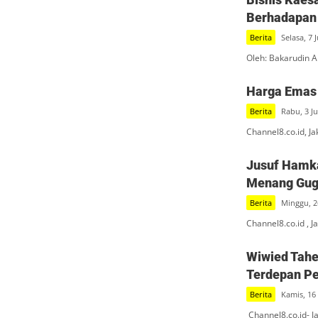
Berhadapan
Berita
Selasa, 7 
Oleh: Bakarudin A
Harga Emas 
Berita
Rabu, 3 Ju
Channel8.co.id, J
Jusuf Hamka
Menang Guga
Berita
Minggu, 2
Channel8.co.id , J
Wiwied Tahe
Terdepan P
Berita
Kamis, 16 
Channel8.co.id- J