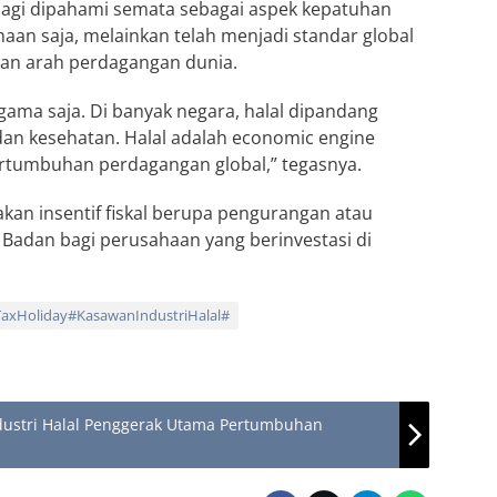
k lagi dipahami semata sebagai aspek kepatuhan
aan saja, melainkan telah menjadi standar global
an arah perdagangan dunia.
agama saja. Di banyak negara, halal dipandang
dan kesehatan. Halal adalah economic engine
tumbuhan perdagangan global,” tegasnya.
akan insentif fiskal berupa pengurangan atau
Badan bagi perusahaan yang berinvestasi di
xHoliday#KasawanIndustriHalal#
ndustri Halal Penggerak Utama Pertumbuhan