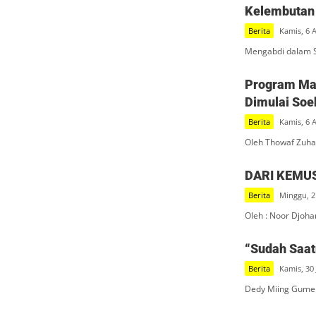
Kelembutan 
Berita
Kamis, 6 
Mengabdi dalam S
Program Mak
Dimulai Soe
Berita
Kamis, 6 
Oleh Thowaf Zuha
DARI KEMU
Berita
Minggu, 2
Oleh : Noor Djoha
“Sudah Saatn
Berita
Kamis, 30 
Dedy Miing Gumel