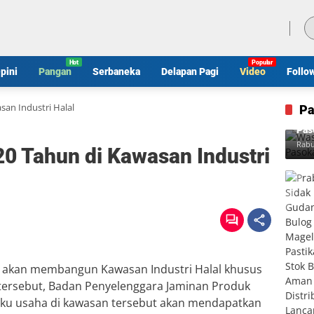
Jumat, 7 Agustus 2026
pini
Pangan
Serbaneka
Delapan Pagi
Video
Follo
san Industri Halal
Pa
Was
Pas
Rabu
20 Tahun di Kawasan Industri
h akan membangun Kawasan Industri Halal khusus
n tersebut, Badan Penyelenggara Jaminan Produk
aku usaha di kawasan tersebut akan mendapatkan