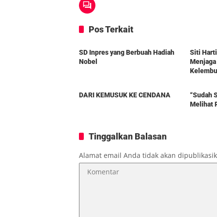
Pos Terkait
Berita
Berita
SD Inpres yang Berbuah Hadiah
Siti Har
Nobel
Menjaga
Kelembut
Berita
Berita
DARI KEMUSUK KE CENDANA
“Sudah S
Melihat 
Tinggalkan Balasan
Alamat email Anda tidak akan dipublikasi