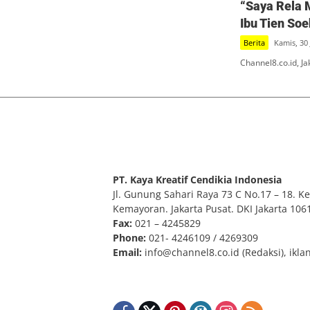
“Saya Rela 
Ibu Tien So
Berita
Kamis, 30 
Channel8.co.id, J
PT. Kaya Kreatif Cendikia Indonesia
Jl. Gunung Sahari Raya 73 C No.17 – 18. Kel
Kemayoran. Jakarta Pusat. DKI Jakarta 106
Fax:
021 – 4245829
Phone:
021- 4246109 / 4269309
Email:
info@channel8.co.id
(Redaksi),
ikla