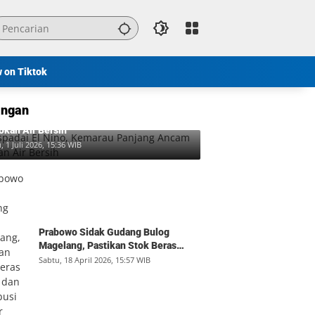
w on Tiktok
ngan
padai El Nino, Kemarau Panjang Ancam
okan Air Bersih
, 1 Juli 2026, 15:36 WIB
Prabowo Sidak Gudang Bulog
Magelang, Pastikan Stok Beras
Aman dan Distribusi Lancar
Sabtu, 18 April 2026, 15:57 WIB