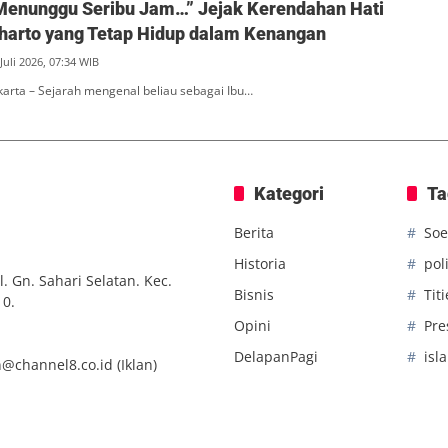
Menunggu Seribu Jam…” Jejak Kerendahan Hati
eharto yang Tetap Hidup dalam Kenangan
Juli 2026, 07:34 WIB
akarta – Sejarah mengenal beliau sebagai Ibu…
Kategori
Ta
Berita
Soe
Historia
poli
. Gn. Sahari Selatan. Kec.
Bisnis
Tit
10.
Opini
Pre
DelapanPagi
isl
n@channel8.co.id
(Iklan)