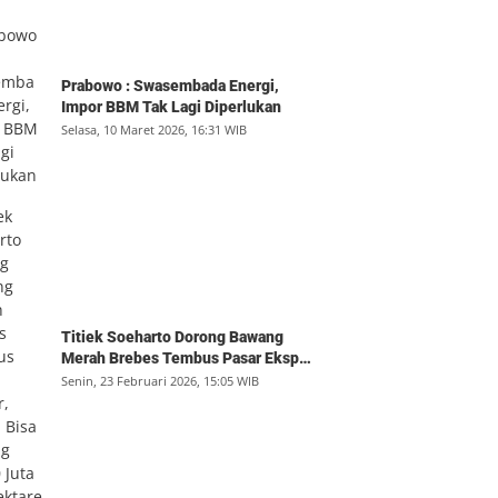
Prabowo : Swasembada Energi,
Impor BBM Tak Lagi Diperlukan
Selasa, 10 Maret 2026, 16:31 WIB
Titiek Soeharto Dorong Bawang
Merah Brebes Tembus Pasar Ekspor,
Petani Bisa Untung Rp350 Juta per
Senin, 23 Februari 2026, 15:05 WIB
Hektare