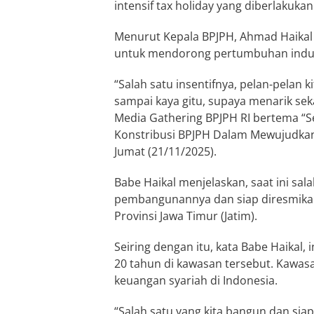
intensif tax holiday yang diberlakuka
Menurut Kepala BPJPH, Ahmad Haikal
untuk mendorong pertumbuhan industr
“Salah satu insentifnya, pelan-pelan ki
sampai kaya gitu, supaya menarik seka
Media Gathering BPJPH RI bertema “Se
Konstribusi BPJPH Dalam Mewujudkan 
Jumat (21/11/2025).
Babe Haikal menjelaskan, saat ini sal
pembangunannya dan siap diresmikan y
Provinsi Jawa Timur (Jatim).
Seiring dengan itu, kata Babe Haikal,
20 tahun di kawasan tersebut. Kawa
keuangan syariah di Indonesia.
“Salah satu yang kita bangun dan siap 