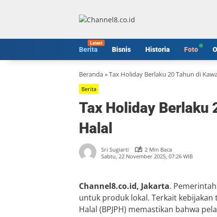
Langsung
ke
konten
Berita
Bisnis
Historia
Foto
O
Beranda
»
Tax Holiday Berlaku 20 Tahun di Kawa
Berita
Tax Holiday Berlaku 
Halal
Sri Sugiarti
2 Min Baca
Sabtu, 22 November 2025, 07:26 WIB
Channel8.co.id, Jakarta
. Pemerinta
untuk produk lokal. Terkait kebijaka
Halal (BPJPH) memastikan bahwa pel