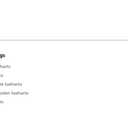
gs
harto
si
iek Soeharto
siden Soeharto
am