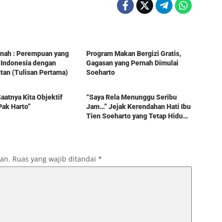
Berita
tinah : Perempuan yang
Program Makan Bergizi Gratis,
 Indonesia dengan
Gagasan yang Pernah Dimulai
an (Tulisan Pertama)
Soeharto
Berita
aatnya Kita Objektif
“Saya Rela Menunggu Seribu
Pak Harto”
Jam…” Jejak Kerendahan Hati Ibu
Tien Soeharto yang Tetap Hidup
dalam Kenangan
kan.
Ruas yang wajib ditandai
*