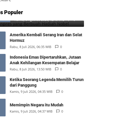
SD Inpres yang Berbuah Hadiah
s Populer
1
Nobel
Kamis, 6 Agustus 2026, 12:49 WIB
0
Amerika Kembali Serang Iran dan Selat
Hormuz
Rabu, 8 Juli 2026, 06:35 WIB
0
Indonesia Emas Dipertaruhkan, Jutaan
Anak Kehilangan Kesempatan Belajar
Rabu, 8 Juli 2026, 13:50 WIB
0
Ketika Seorang Legenda Memilih Turun
dari Panggung
Kamis, 9 Juli 2026, 04:35 WIB
0
Memimpin Negara itu Mudah
Kamis, 9 Juli 2026, 04:37 WIB
0