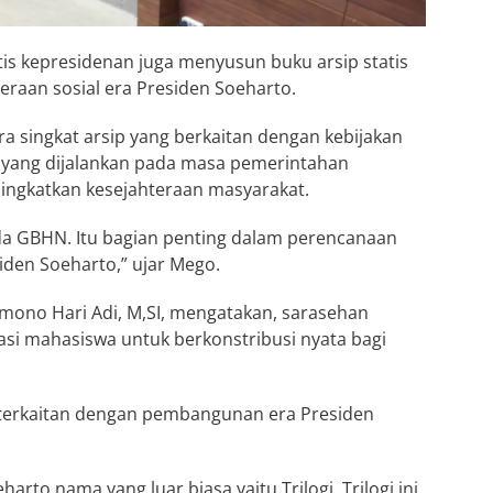
atis kepresidenan juga menyusun buku arsip statis
raan sosial era Presiden Soeharto.
ra singkat arsip yang berkaitan dengan kebijakan
ang dijalankan pada masa pemerintahan
ingkatkan kesejahteraan masyarakat.
ada GBHN. Itu bagian penting dalam perencanaan
en Soeharto,” ujar Mego.
ramono Hari Adi, M,SI, mengatakan, sarasehan
asi mahasiswa untuk berkonstribusi nyata bagi
 keterkaitan dengan pembangunan era Presiden
arto nama yang luar biasa yaitu Trilogi. Trilogi ini