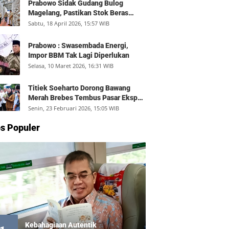
Prabowo Sidak Gudang Bulog
Magelang, Pastikan Stok Beras
Aman dan Distribusi Lancar
Sabtu, 18 April 2026, 15:57 WIB
Prabowo : Swasembada Energi,
Impor BBM Tak Lagi Diperlukan
Selasa, 10 Maret 2026, 16:31 WIB
Titiek Soeharto Dorong Bawang
Merah Brebes Tembus Pasar Ekspor,
Petani Bisa Untung Rp350 Juta per
Senin, 23 Februari 2026, 15:05 WIB
Hektare
s Populer
Kebahagiaan Autentik