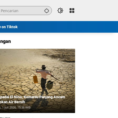
w on Tiktok
ngan
padai El Nino, Kemarau Panjang Ancam
okan Air Bersih
, 1 Juli 2026, 15:36 WIB