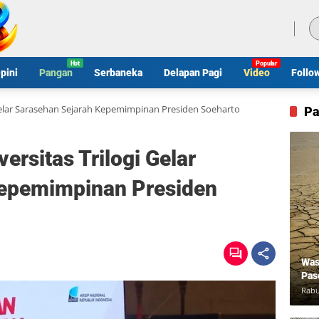
Jumat, 7 Agustus 2026
pini
Pangan
Serbaneka
Delapan Pagi
Video
Follo
 Gelar Sarasehan Sejarah Kepemimpinan Presiden Soeharto
Pa
ersitas Trilogi Gelar
Kepemimpinan Presiden
Was
Pas
Rabu