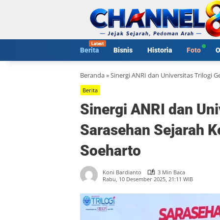
Langsung
ke
konten
Berita
Bisnis
Historia
Foto
O
Beranda
»
Sinergi ANRI dan Universitas Trilogi
Berita
Sinergi ANRI dan Univ
Sarasehan Sejarah 
Soeharto
Koni Bardianto
3 Min Baca
Rabu, 10 Desember 2025, 21:11 WIB