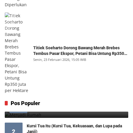
Titiek Soeharto Dorong Bawang Merah Brebes
Tembus Pasar Ekspor, Petani Bisa Untung Rp350
Juta per Hektare
Senin, 23 Februari 2026, 15:05 WIB
Menjadi Rumah
Pos Populer
1
Minggu, 9 Agustus 2026, 17:10 WIB
0
Kursi Tua Itu (Kursi Tua, Kekuasaan, dan Lupa pada
2
Janji)