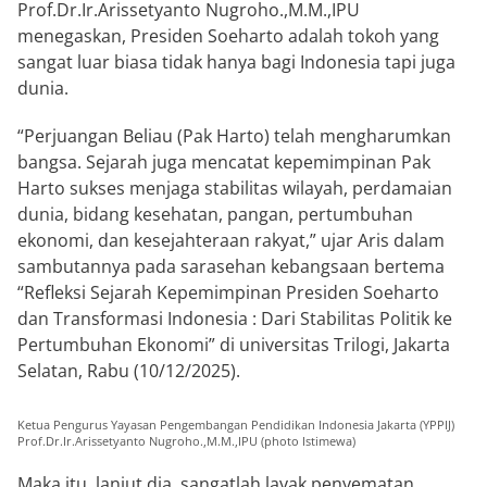
Prof.Dr.Ir.Arissetyanto Nugroho.,M.M.,IPU
menegaskan, Presiden Soeharto adalah tokoh yang
sangat luar biasa tidak hanya bagi Indonesia tapi juga
dunia.
“Perjuangan Beliau (Pak Harto) telah mengharumkan
bangsa. Sejarah juga mencatat kepemimpinan Pak
Harto sukses menjaga stabilitas wilayah, perdamaian
dunia, bidang kesehatan, pangan, pertumbuhan
ekonomi, dan kesejahteraan rakyat,” ujar Aris dalam
sambutannya pada sarasehan kebangsaan bertema
“Refleksi Sejarah Kepemimpinan Presiden Soeharto
dan Transformasi Indonesia : Dari Stabilitas Politik ke
Pertumbuhan Ekonomi” di universitas Trilogi, Jakarta
Selatan, Rabu (10/12/2025).
Ketua Pengurus Yayasan Pengembangan Pendidikan Indonesia Jakarta (YPPIJ)
Prof.Dr.Ir.Arissetyanto Nugroho.,M.M.,IPU (photo Istimewa)
Maka itu, lanjut dia, sangatlah layak penyematan