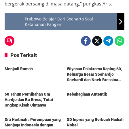
bergerak bersaing di masa datang,” pungkas Aris.
Prabowo Belajar Dari Soeharto Soal
Ketahanan Pangan.
Pos Terkait
Berita
Berita
Menjadi Rumah
Wiyosan Palakrama Kaping 60,
Keluarga Besar Soehardjo
Soebardi dan Noek Bressina
Berita
Berita
Gelar Syukuran Penuh
Kehangatan
60 Tahun Pernikahan Om
Kebahagiaan Autentik
Hardjo dan Bu Bress, Tutut
Ungkap Kisah Cintanya
Berita
Berita
Siti Hartinah : Perempuan yang
SD Inpres yang Berbuah Hadiah
Menjaga Indonesia dengan
Nobel