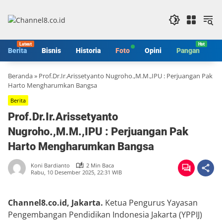
Langsung
ke
konten
Berita
Bisnis
Historia
Foto
Opini
Pangan
S
Beranda
»
Prof.Dr.Ir.Arissetyanto Nugroho.,M.M.,IPU : Perjuangan Pak
Harto Mengharumkan Bangsa
Berita
Prof.Dr.Ir.Arissetyanto
Nugroho.,M.M.,IPU : Perjuangan Pak
Harto Mengharumkan Bangsa
Koni Bardianto
2 Min Baca
Rabu, 10 Desember 2025, 22:31 WIB
Channel8.co.id, Jakarta.
Ketua Pengurus Yayasan
Pengembangan Pendidikan Indonesia Jakarta (YPPIJ)