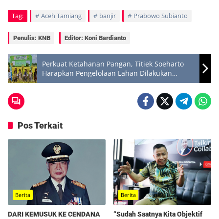
Tag:
Aceh Tamiang
banjir
Prabowo Subianto
Penulis: KNB
Editor: Koni Bardianto
​Perkuat Ketahanan Pangan, Titiek Soeharto
Harapkan Pengelolaan Lahan Dilakukan
Optimal Dan Berkelanjutan.
Pos Terkait
Berita
Berita
“Sudah Saatnya Kita Objektif
DARI KEMUSUK KE CENDANA