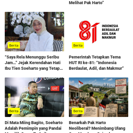
Melihat Pak Harto”
Berita
Berita
“Saya Rela Menunggu Seribu
Pemerintah Tetapkan Tema
Jam…” Jejak Kerendahan Hati
HUT RI ke-81: “Indonesia
Ibu Tien Soeharto yang Tetap
Berdaulat, Adil, dan Makmur”
Hidup dalam Kenangan
Berita
Berita
Di Mata Miing Bagito, Soeharto
Benarkah Pak Harto
Adalah Pemimpin yang Pandai
Neoliberal? Menimbang Ulang