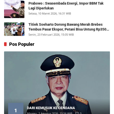
Prabowo : Swasembada Energi, Impor BBM Tak
Lagi Diperlukan
Selasa, 10 Maret 2026, 16:31 WIB
Titiek Soeharto Dorong Bawang Merah Brebes
Tembus Pasar Ekspor, Petani Bisa Untung Rp350
Juta per Hektare
Senin, 23 Februari 2026, 15:05 WIB
Pos Populer
DARI KEMUSUK KE CENDANA
1
Minggu, 2 Agustus 2026, 23:56 WIB
0