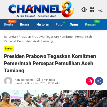
Langsung
ke
konten
Berita
Bisnis
Historia
Foto
Opini
Pangan
S
Beranda
»
Presiden Prabowo Tegaskan Komitmen Pemerintah
Percepat Pemulihan Aceh Tamiang
Berita
Presiden Prabowo Tegaskan Komitmen
Pemerintah Percepat Pemulihan Aceh
Tamiang
Koni Bardianto
1 Min Baca
Jumat, 12 Desember 2025, 16:33 WIB