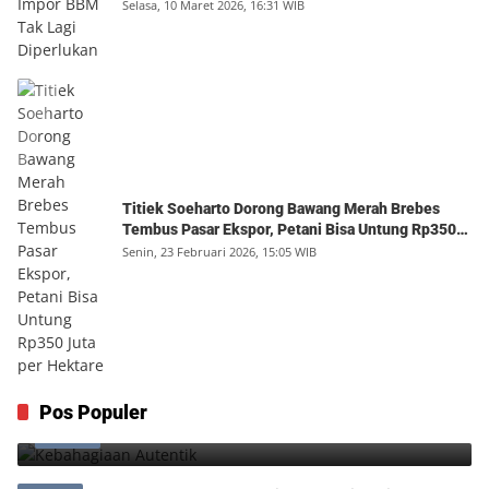
Selasa, 10 Maret 2026, 16:31 WIB
Titiek Soeharto Dorong Bawang Merah Brebes
Tembus Pasar Ekspor, Petani Bisa Untung Rp350
Juta per Hektare
Senin, 23 Februari 2026, 15:05 WIB
Kebahagiaan Autentik
Pos Populer
1
Jumat, 7 Agustus 2026, 10:25 WIB
0