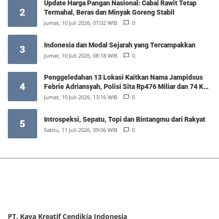
Update Harga Pangan Nasional: Cabai Rawit Tetap
2
Termahal, Beras dan Minyak Goreng Stabil
Jumat, 10 Juli 2026, 07:02 WIB
0
Indonesia dan Modal Sejarah yang Tercampakkan
3
Jumat, 10 Juli 2026, 08:18 WIB
0
Penggeledahan 13 Lokasi Kaitkan Nama Jampidsus
4
Febrie Adriansyah, Polisi Sita Rp476 Miliar dan 74 Kg
Emas
Jumat, 10 Juli 2026, 13:16 WIB
0
Introspeksi, Sepatu, Topi dan Bintangmu dari Rakyat
5
Sabtu, 11 Juli 2026, 09:06 WIB
0
PT. Kaya Kreatif Cendikia Indonesia