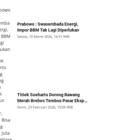
Prabowo : Swasembada Energi,
Impor BBM Tak Lagi Diperlukan
Selasa, 10 Maret 2026, 16:31 WIB
Titiek Soeharto Dorong Bawang
Merah Brebes Tembus Pasar Ekspor,
Petani Bisa Untung Rp350 Juta per
Senin, 23 Februari 2026, 15:05 WIB
Hektare