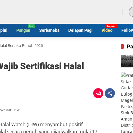
Jumat, 7 Agustus 2026
pini
Pangan
Serbaneka
Delapan Pagi
Video
Follo
Halal Berlaku Penuh 2026
Pa
Was
Pas
Rabu
jib Sertifikasi Halal
mewa dari IHW
Halal Watch (IHW) menyambut positif
alal secara penuh yang dijadwalkan mulai 17