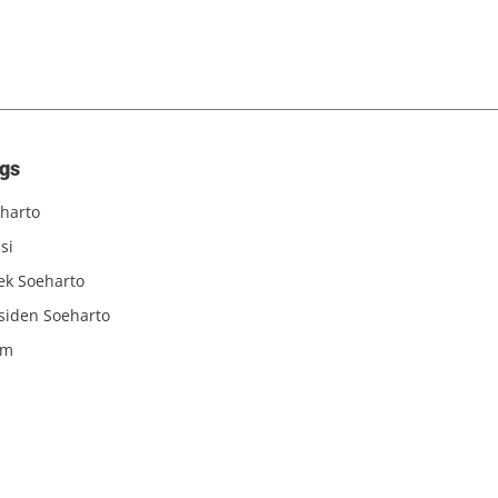
gs
harto
si
iek Soeharto
siden Soeharto
am