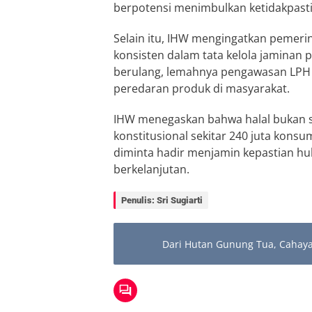
berpotensi menimbulkan ketidakpasti
Selain itu, IHW mengingatkan pemeri
konsisten dalam tata kelola jaminan 
berulang, lemahnya pengawasan LPH 
peredaran produk di masyarakat.
IHW menegaskan bahwa halal bukan se
konstitusional sekitar 240 juta konsu
diminta hadir menjamin kepastian h
berkelanjutan.
Penulis: Sri Sugiarti
Dari Hutan Gunung Tua, Cahay