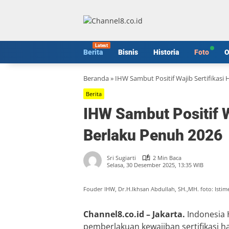
Langsung
ke
konten
Berita
Bisnis
Historia
Foto
O
Beranda
»
IHW Sambut Positif Wajib Sertifikasi 
Berita
IHW Sambut Positif Wa
Berlaku Penuh 2026
Sri Sugiarti
2 Min Baca
Selasa, 30 Desember 2025, 13:35 WIB
Fouder IHW, Dr.H.Ikhsan Abdullah, SH.,MH. foto: Isti
Channel8.co.id – Jakarta.
Indonesia 
pemberlakuan kewajiban sertifikasi h