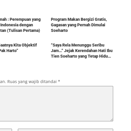
Berita
tinah : Perempuan yang
Program Makan Bergizi Gratis,
 Indonesia dengan
Gagasan yang Pernah Dimulai
an (Tulisan Pertama)
Soeharto
Berita
aatnya Kita Objektif
“Saya Rela Menunggu Seribu
Pak Harto”
Jam…” Jejak Kerendahan Hati Ibu
Tien Soeharto yang Tetap Hidup
dalam Kenangan
kan.
Ruas yang wajib ditandai
*