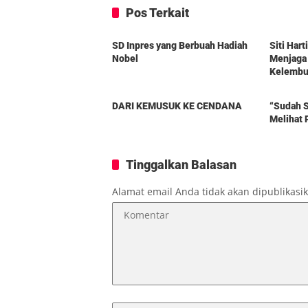
Pos Terkait
Berita
Berita
SD Inpres yang Berbuah Hadiah
Siti Har
Nobel
Menjaga
Kelembut
Berita
Berita
DARI KEMUSUK KE CENDANA
“Sudah S
Melihat 
Tinggalkan Balasan
Alamat email Anda tidak akan dipublikasi