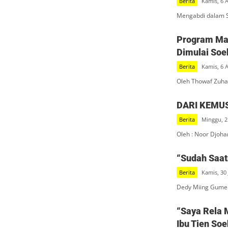
Berita
Kamis, 6 
Mengabdi dalam S
Program Mak
Dimulai Soe
Berita
Kamis, 6 
Oleh Thowaf Zuha
DARI KEMU
Berita
Minggu, 2
Oleh : Noor Djoha
“Sudah Saatn
Berita
Kamis, 30 
Dedy Miing Gumel
“Saya Rela 
Ibu Tien So