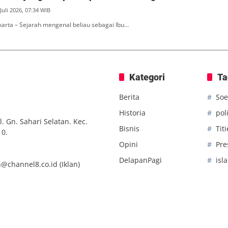
Juli 2026, 07:34 WIB
akarta – Sejarah mengenal beliau sebagai Ibu…
Kategori
Ta
Berita
Soe
Historia
poli
. Gn. Sahari Selatan. Kec.
Bisnis
Tit
10.
Opini
Pre
DelapanPagi
isl
n@channel8.co.id
(Iklan)