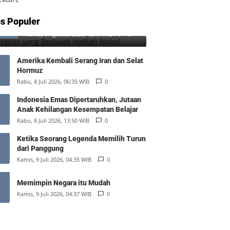
SD Inpres yang Berbuah Hadiah
s Populer
1
Nobel
Kamis, 6 Agustus 2026, 12:49 WIB
0
Amerika Kembali Serang Iran dan Selat
Hormuz
Rabu, 8 Juli 2026, 06:35 WIB
0
Indonesia Emas Dipertaruhkan, Jutaan
Anak Kehilangan Kesempatan Belajar
Rabu, 8 Juli 2026, 13:50 WIB
0
Ketika Seorang Legenda Memilih Turun
dari Panggung
Kamis, 9 Juli 2026, 04:35 WIB
0
Memimpin Negara itu Mudah
Kamis, 9 Juli 2026, 04:37 WIB
0