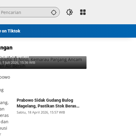
w on Tiktok
ngan
padai El Nino, Kemarau Panjang Ancam
okan Air Bersih
, 1 Juli 2026, 15:36 WIB
Prabowo Sidak Gudang Bulog
Magelang, Pastikan Stok Beras
Aman dan Distribusi Lancar
Sabtu, 18 April 2026, 15:57 WIB