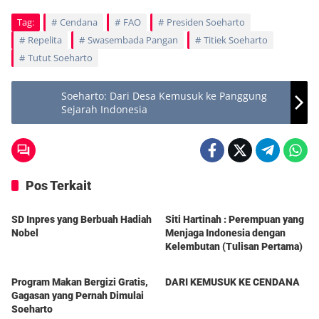
Tag:
Cendana
FAO
Presiden Soeharto
Repelita
Swasembada Pangan
Titiek Soeharto
Tutut Soeharto
Soeharto: Dari Desa Kemusuk ke Panggung
Sejarah Indonesia
Pos Terkait
Berita
Berita
SD Inpres yang Berbuah Hadiah
Siti Hartinah : Perempuan yang
Nobel
Menjaga Indonesia dengan
Kelembutan (Tulisan Pertama)
Berita
Berita
Program Makan Bergizi Gratis,
DARI KEMUSUK KE CENDANA
Gagasan yang Pernah Dimulai
Soeharto
Berita
Berita