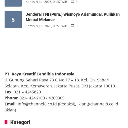
Kamis, 9 Juli 2026, 04:35 WIB
0
Memimpin Negara itu Mudah
4
Kamis, 9 Juli 2026, 04:37 WIB
0
Jenderal TNI (Purn.) Wismoyo Arismundar, Pulihkan
5
Mental Melamar
Kamis, 9 Juli 2026, 05:51 WIB
0
PT. Kaya Kreatif Cendikia Indonesia
Jl. Gunung Sahari Raya 73 C No.17 – 18. Kel. Gn. Sahari
Selatan. Kec. Kemayoran. Jakarta Pusat. DKI Jakarta 10610.
Fax:
021 – 4245829
Phone:
021- 4246109 / 4269309
Email:
info@channel8.co.id
(Redaksi),
iklan@channel8.co.id