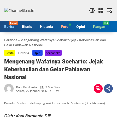
Langsung
ke
konten
Berita
Bisnis
Historia
Foto
Opini
Pangan
S
Beranda
»
Mengenang Wafatnya Soeharto: Jejak Keberhasilan dan
Gelar Pahlawan Nasional
Berita
Historia
Opini
Serbaneka
Mengenang Wafatnya Soeharto: Jejak
Keberhasilan dan Gelar Pahlawan
Nasional
Koni Bardianto
3 Min Baca
Selasa, 27 Januari 2026, 14:16 WIB
Presiden Soeharto didamping Wakil Presiden Tri Soetrisno (Dok Istimewa)
Oleh : Koni Bardianto
S.IP.