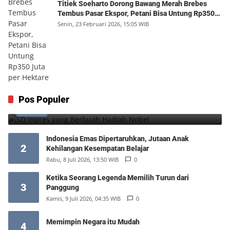
Titiek Soeharto Dorong Bawang Merah Brebes
Tembus Pasar Ekspor, Petani Bisa Untung Rp350
Juta per Hektare
Senin, 23 Februari 2026, 15:05 WIB
SD Inpres yang Berbuah Hadiah Nobel
Pos Populer
1
Kamis, 6 Agustus 2026, 12:49 WIB
0
Indonesia Emas Dipertaruhkan, Jutaan Anak
2
Kehilangan Kesempatan Belajar
Rabu, 8 Juli 2026, 13:50 WIB
0
Ketika Seorang Legenda Memilih Turun dari
3
Panggung