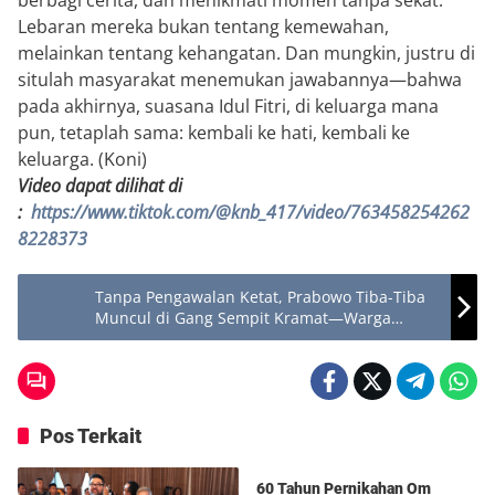
berbagi cerita, dan menikmati momen tanpa sekat.
Lebaran mereka bukan tentang kemewahan,
melainkan tentang kehangatan. Dan mungkin, justru di
situlah masyarakat menemukan jawabannya—bahwa
pada akhirnya, suasana Idul Fitri, di keluarga mana
pun, tetaplah sama: kembali ke hati, kembali ke
keluarga. (Koni)
Video dapat dilihat di
:
https://www.tiktok.com/@knb_417/video/763458254262
8228373
Tanpa Pengawalan Ketat, Prabowo Tiba-Tiba
Muncul di Gang Sempit Kramat—Warga
Nangis, Tinggalkan Dapur hingga Ngamen!
Pos Terkait
Berita
60 Tahun Pernikahan Om