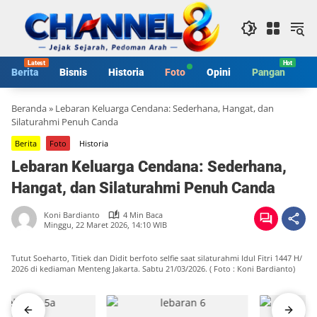
Langsung
ke
konten
Berita
Bisnis
Historia
Foto
Opini
Pangan
S
Beranda
»
Lebaran Keluarga Cendana: Sederhana, Hangat, dan
Silaturahmi Penuh Canda
Berita
Foto
Historia
Lebaran Keluarga Cendana: Sederhana,
Hangat, dan Silaturahmi Penuh Canda
Koni Bardianto
4 Min Baca
Minggu, 22 Maret 2026, 14:10 WIB
Tutut Soeharto, Titiek dan Didit berfoto selfie saat silaturahmi Idul Fitri 1447 H/
2026 di kediaman Menteng Jakarta. Sabtu 21/03/2026. ( Foto : Koni Bardianto)