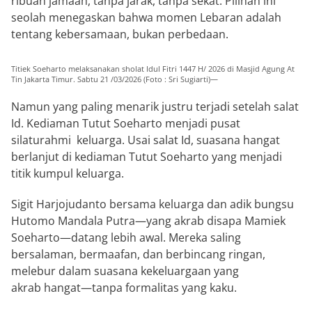
ribuan jamaah, tanpa jarak, tanpa sekat. Pilihan ini
seolah menegaskan bahwa momen Lebaran adalah
tentang kebersamaan, bukan perbedaan.
Titiek Soeharto melaksanakan sholat Idul Fitri 1447 H/ 2026 di Masjid Agung At
Tin Jakarta Timur. Sabtu 21 /03/2026 (Foto : Sri Sugiarti)—
Namun yang paling menarik justru terjadi setelah salat
Id. Kediaman Tutut Soeharto menjadi pusat
silaturahmi keluarga. Usai salat Id, suasana hangat
berlanjut di kediaman Tutut Soeharto yang menjadi
titik kumpul keluarga.
Sigit Harjojudanto
bersama keluarga dan adik bungsu
Hutomo Mandala Putra
—yang akrab disapa Mamiek
Soeharto—datang lebih awal. Mereka saling
bersalaman, bermaafan, dan berbincang ringan,
melebur dalam suasana kekeluargaan yang
akrab hangat—tanpa formalitas yang kaku.