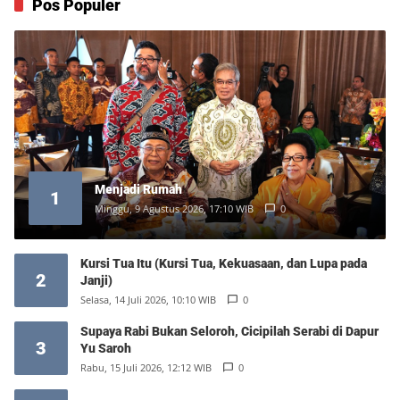
Pos Populer
Menjadi Rumah
1
Minggu, 9 Agustus 2026, 17:10 WIB
0
Kursi Tua Itu (Kursi Tua, Kekuasaan, dan Lupa pada
2
Janji)
Selasa, 14 Juli 2026, 10:10 WIB
0
Supaya Rabi Bukan Seloroh, Cicipilah Serabi di Dapur
3
Yu Saroh
Rabu, 15 Juli 2026, 12:12 WIB
0