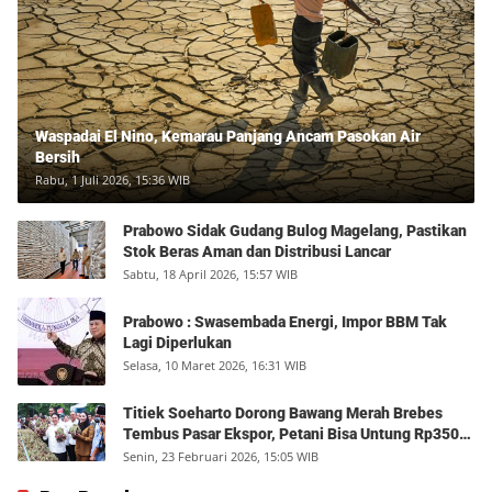
Waspadai El Nino, Kemarau Panjang Ancam Pasokan Air
Bersih
Rabu, 1 Juli 2026, 15:36 WIB
Prabowo Sidak Gudang Bulog Magelang, Pastikan
Stok Beras Aman dan Distribusi Lancar
Sabtu, 18 April 2026, 15:57 WIB
Prabowo : Swasembada Energi, Impor BBM Tak
Lagi Diperlukan
Selasa, 10 Maret 2026, 16:31 WIB
Titiek Soeharto Dorong Bawang Merah Brebes
Tembus Pasar Ekspor, Petani Bisa Untung Rp350
Juta per Hektare
Senin, 23 Februari 2026, 15:05 WIB