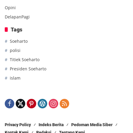
Opini
DelapanPagi
Tags
Soeharto
polisi
Titiek Soeharto
Presiden Soeharto
islam
Privacy Policy
Indeks Berita
Pedoman Media Siber
Kontak Kami
Redaksi
Tentang Kami