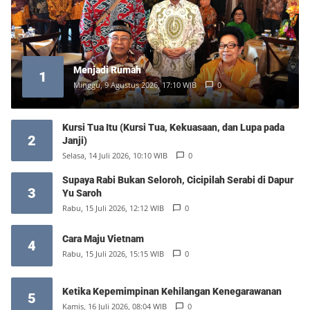
Menjadi Rumah
1
Minggu, 9 Agustus 2026, 17:10 WIB
0
Kursi Tua Itu (Kursi Tua, Kekuasaan, dan Lupa pada
2
Janji)
Selasa, 14 Juli 2026, 10:10 WIB
0
Supaya Rabi Bukan Seloroh, Cicipilah Serabi di Dapur
3
Yu Saroh
Rabu, 15 Juli 2026, 12:12 WIB
0
Cara Maju Vietnam
4
Rabu, 15 Juli 2026, 15:15 WIB
0
Ketika Kepemimpinan Kehilangan Kenegarawanan
5
Kamis, 16 Juli 2026, 08:04 WIB
0