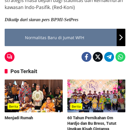
strategis masa depan bagi stabilitas dan kemakmuran
kawasan Indo-Pasifik. (Red-Koni)
Dikutip dari siaran pers BPMI-SetPres
Normalitas Baru di Jumat WFH
Pos Terkait
Berita
Berita
Menjadi Rumah
60 Tahun Pernikahan Om
Hardjo dan Bu Bress, Tutut
Ungkap Kisah Cintanya