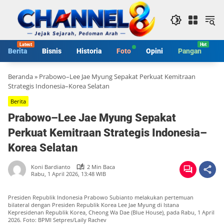
Langsung
ke
konten
Berita
Bisnis
Historia
Foto
Opini
Pangan
S
Beranda
»
Prabowo–Lee Jae Myung Sepakat Perkuat Kemitraan
Strategis Indonesia–Korea Selatan
Berita
Prabowo–Lee Jae Myung Sepakat
Perkuat Kemitraan Strategis Indonesia–
Korea Selatan
Koni Bardianto
2 Min Baca
Rabu, 1 April 2026, 13:48 WIB
Presiden Republik Indonesia Prabowo Subianto melakukan pertemuan
bilateral dengan Presiden Republik Korea Lee Jae Myung di Istana
Kepresidenan Republik Korea, Cheong Wa Dae (Blue House), pada Rabu, 1 April
2026. Foto: BPMI Setpres/Laily Rachev