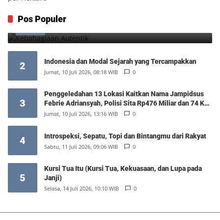
Kebahagiaan Autentik
Pos Populer
1
Jumat, 7 Agustus 2026, 10:25 WIB
0
Indonesia dan Modal Sejarah yang Tercampakkan
2
Jumat, 10 Juli 2026, 08:18 WIB
0
Penggeledahan 13 Lokasi Kaitkan Nama Jampidsus
3
Febrie Adriansyah, Polisi Sita Rp476 Miliar dan 74 Kg
Emas
Jumat, 10 Juli 2026, 13:16 WIB
0
Introspeksi, Sepatu, Topi dan Bintangmu dari Rakyat
4
Sabtu, 11 Juli 2026, 09:06 WIB
0
Kursi Tua Itu (Kursi Tua, Kekuasaan, dan Lupa pada
5
Janji)
Selasa, 14 Juli 2026, 10:10 WIB
0