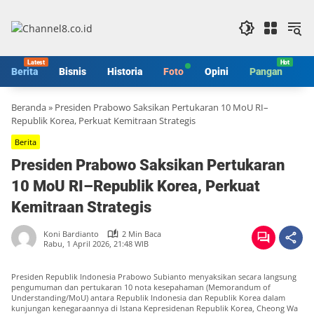
Langsung
ke
konten
Berita
Bisnis
Historia
Foto
Opini
Pangan
S
Beranda
»
Presiden Prabowo Saksikan Pertukaran 10 MoU RI–
Republik Korea, Perkuat Kemitraan Strategis
Berita
Presiden Prabowo Saksikan Pertukaran
10 MoU RI–Republik Korea, Perkuat
Kemitraan Strategis
Koni Bardianto
2 Min Baca
Rabu, 1 April 2026, 21:48 WIB
Presiden Republik Indonesia Prabowo Subianto menyaksikan secara langsung
pengumuman dan pertukaran 10 nota kesepahaman (Memorandum of
Understanding/MoU) antara Republik Indonesia dan Republik Korea dalam
kunjungan kenegaraannya di Istana Kepresidenan Republik Korea, Cheong Wa