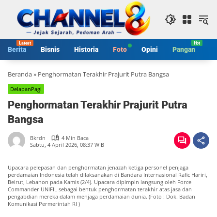
Langsung
ke
konten
Berita
Bisnis
Historia
Foto
Opini
Pangan
S
Beranda
»
Penghormatan Terakhir Prajurit Putra Bangsa
DelapanPagi
Penghormatan Terakhir Prajurit Putra
Bangsa
Bkrdn
4 Min Baca
Sabtu, 4 April 2026, 08:37 WIB
Upacara pelepasan dan penghormatan jenazah ketiga personel penjaga
perdamaian Indonesia telah dilaksanakan di Bandara Internasional Rafic Hariri,
Beirut, Lebanon pada Kamis (2/4). Upacara dipimpin langsung oleh Force
Commander UNIFIL sebagai bentuk penghormatan terakhir atas jasa dan
pengabdian mereka dalam menjaga perdamaian dunia. (Foto : Dok. Badan
Komunikasi Permerintah RI )