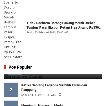
Titiek Soeharto Dorong Bawang Merah Brebes
Tembus Pasar Ekspor, Petani Bisa Untung Rp350
Juta per Hektare
Senin, 23 Februari 2026, 15:05 WIB
Kebahagiaan Autentik
Pos Populer
1
Jumat, 7 Agustus 2026, 10:25 WIB
0
Ketika Seorang Legenda Memilih Turun dari
2
Panggung
Kamis, 9 Juli 2026, 04:35 WIB
0
Memimpin Negara itu Mudah