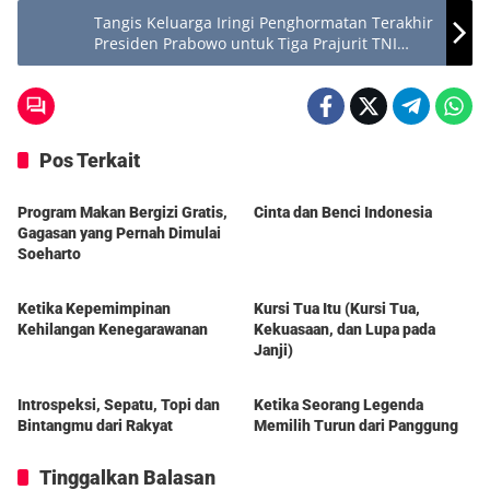
Tangis Keluarga Iringi Penghormatan Terakhir
Presiden Prabowo untuk Tiga Prajurit TNI
yang Gugur di Lebanon
Pos Terkait
Berita
Berita
Program Makan Bergizi Gratis,
Cinta dan Benci Indonesia
Gagasan yang Pernah Dimulai
Soeharto
DelapanPagi
DelapanPagi
Ketika Kepemimpinan
Kursi Tua Itu (Kursi Tua,
Kehilangan Kenegarawanan
Kekuasaan, dan Lupa pada
Janji)
Berita
Berita
Introspeksi, Sepatu, Topi dan
Ketika Seorang Legenda
Bintangmu dari Rakyat
Memilih Turun dari Panggung
Tinggalkan Balasan