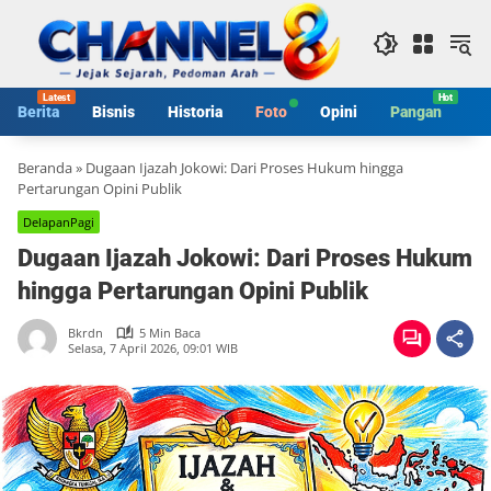
Langsung
ke
konten
Berita
Bisnis
Historia
Foto
Opini
Pangan
S
Beranda
»
Dugaan Ijazah Jokowi: Dari Proses Hukum hingga
Pertarungan Opini Publik
DelapanPagi
Dugaan Ijazah Jokowi: Dari Proses Hukum
hingga Pertarungan Opini Publik
Bkrdn
5 Min Baca
Selasa, 7 April 2026, 09:01 WIB