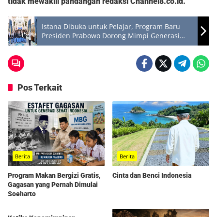
tidak mewakili pandangan redaksi Channel8.co.id.
Istana Dibuka untuk Pelajar, Program Baru
Presiden Prabowo Dorong Mimpi Generasi
Muda
Pos Terkait
Berita
Berita
Program Makan Bergizi Gratis,
Cinta dan Benci Indonesia
Gagasan yang Pernah Dimulai
Soeharto
DelapanPagi