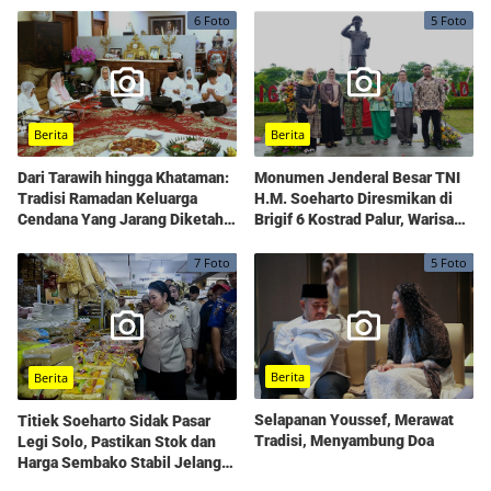
6 Foto
5 Foto
Berita
Berita
Monumen Jenderal Besar TNI
Dari Tarawih hingga Khataman:
H.M. Soeharto Diresmikan di
Tradisi Ramadan Keluarga
Brigif 6 Kostrad Palur, Warisan
Cendana Yang Jarang Diketahui
Kepemimpinan yang
Publik
Dihidupkan Kembali
7 Foto
5 Foto
Berita
Berita
Selapanan Youssef, Merawat
Titiek Soeharto Sidak Pasar
Tradisi, Menyambung Doa
Legi Solo, Pastikan Stok dan
Harga Sembako Stabil Jelang
Ramadhan