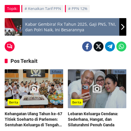
Topik:
Kenaikan Tarif PPN
PPN 12%
Kabar Gembira! Fix Tahun 2025, Gaji PNS, TNI,
dan Polri Naik, Ini Besarannya
Pos Terkait
5 Foto
9 Foto
Berita
Berita
Kehangatan Ulang Tahun ke-67
Lebaran Keluarga Cendana:
Titiek Soeharto di Parlemen:
Sederhana, Hangat, dan
Sentuhan Keluarga di Tengah
Silaturahmi Penuh Canda
Rapat DPR