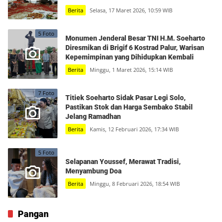
Berita
Selasa, 17 Maret 2026, 10:59 WIB
5 Foto
Monumen Jenderal Besar TNI H.M. Soeharto
Diresmikan di Brigif 6 Kostrad Palur, Warisan
Kepemimpinan yang Dihidupkan Kembali
Berita
Minggu, 1 Maret 2026, 15:14 WIB
7 Foto
Titiek Soeharto Sidak Pasar Legi Solo,
Pastikan Stok dan Harga Sembako Stabil
Jelang Ramadhan
Berita
Kamis, 12 Februari 2026, 17:34 WIB
5 Foto
Selapanan Youssef, Merawat Tradisi,
Menyambung Doa
Berita
Minggu, 8 Februari 2026, 18:54 WIB
Pangan