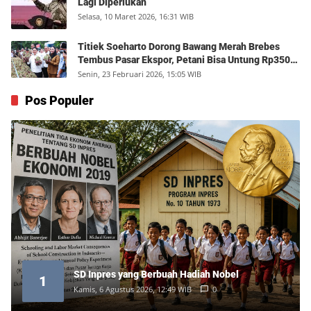
Lagi Diperlukan
Selasa, 10 Maret 2026, 16:31 WIB
Titiek Soeharto Dorong Bawang Merah Brebes
Tembus Pasar Ekspor, Petani Bisa Untung Rp350
Juta per Hektare
Senin, 23 Februari 2026, 15:05 WIB
Pos Populer
SD Inpres yang Berbuah Hadiah Nobel
1
Kamis, 6 Agustus 2026, 12:49 WIB
0