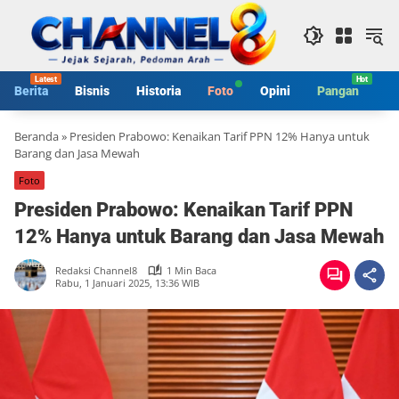
Langsung
ke
konten
Berita
Bisnis
Historia
Foto
Opini
Pangan
S
Beranda
»
Presiden Prabowo: Kenaikan Tarif PPN 12% Hanya untuk
Barang dan Jasa Mewah
Foto
Presiden Prabowo: Kenaikan Tarif PPN
12% Hanya untuk Barang dan Jasa Mewah
Redaksi Channel8
1 Min Baca
Rabu, 1 Januari 2025, 13:36 WIB