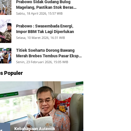
Prabowo Sidak Gudang Bulog
Magelang, Pastikan Stok Beras
Aman dan Distribusi Lancar
Sabtu, 18 April 2026, 15:57 WIB
Prabowo : Swasembada Energi,
Impor BBM Tak Lagi Diperlukan
Selasa, 10 Maret 2026, 16:31 WIB
Titiek Soeharto Dorong Bawang
Merah Brebes Tembus Pasar Ekspor,
Petani Bisa Untung Rp350 Juta per
Senin, 23 Februari 2026, 15:05 WIB
Hektare
s Populer
Kebahagiaan Autentik