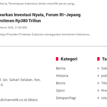
akarta, Perempuan Indonesia dinilai memiliki peran yang…
arkan Investasi Nyata, Forum RI–Jepang
mitmen Rp380 Triliun
 Maret 2026, 21:06 WIB
 Tokyo.Presiden Prabowo Subianto menegaskan komitmen Indonesia…
Kategori
Ta
Berita
Soe
Historia
poli
. Gn. Sahari Selatan. Kec.
Bisnis
Tit
10.
Opini
Pre
DelapanPagi
isl
n@channel8.co.id
(Iklan)