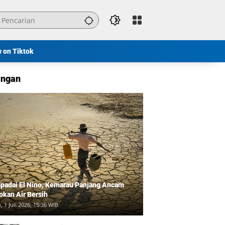
w on Tiktok
ngan
padai El Nino, Kemarau Panjang Ancam
okan Air Bersih
, 1 Juli 2026, 15:36 WIB