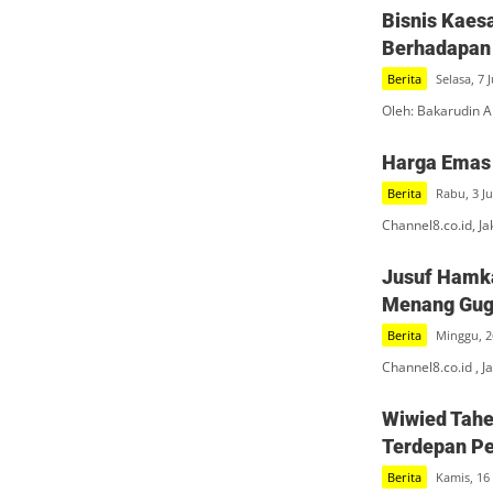
Bisnis Kaes
Berhadapan
Berita
Selasa, 7 
Oleh: Bakarudin A
Harga Emas 
Berita
Rabu, 3 Ju
Channel8.co.id, J
Jusuf Hamka
Menang Guga
Berita
Minggu, 2
Channel8.co.id , J
Wiwied Tahe
Terdepan P
Berita
Kamis, 16 