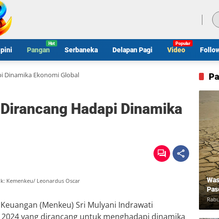
Jumat, 7 Agustus 2026
pini
Pangan
Serbaneka
Delapan Pagi
Video
Follo
i Dinamika Ekonomi Global
Pa
Dirancang Hadapi Dinamika
Was
Dok: Kemenkeu/ Leonardus Oscar
Pas
Rabu
Keuangan (Menkeu) Sri Mulyani Indrawati
 2024 yang dirancang untuk menghadapi dinamika