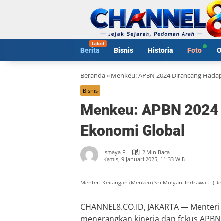
Langsung
ke
konten
Berita
Bisnis
Historia
Foto
O
Beranda
»
Menkeu: APBN 2024 Dirancang Hadap
Bisnis
Menkeu: APBN 2024 
Ekonomi Global
Ismaya P
2 Min Baca
Kamis, 9 Januari 2025, 11:33 WIB
Menteri Keuangan (Menkeu) Sri Mulyani Indrawati. (
CHANNEL8.CO.ID, JAKARTA — Menteri 
menerangkan kinerja dan fokus APBN