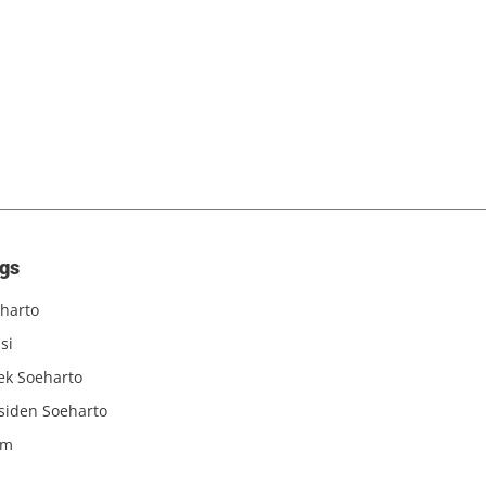
gs
harto
si
iek Soeharto
siden Soeharto
am