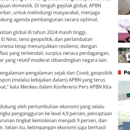
an domestik. Di tengah gejolak global, APBN
orber, untuk melindungi masyarakat, menjaga
ung agenda pembangunan secara optimal.
ian global di tahun 2024 masih tinggi,
 El Nino, tensi geopolitik, dan perlambatan
nesia tetap menunjukkan resiliensi, dengan
lasi yang terkendali, surplus neraca perdagangan,
kar yang relatif moderat dibandingkan negara lain.
Po
engalaman-pengalaman sejak dari Covid, geopolitik
spon (melalui kebijakan dalam) APBN yang terus
kat,” kata Menkeu dalam Konferensi Pers APBN Kita
 didukung oleh pertumbuhan ekonomi yang selalu
 angka pengangguran ke level 4,9 persen, penciptaan
nurunan tingkat kemiskinan menjadi 9 persen, dan
n. Selain itu, ketimpangan ekonomi juga berhasil