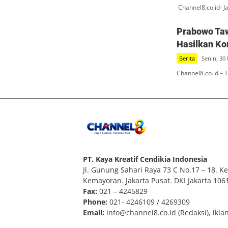
Channel8.co.id- J
Prabowo Taw
Hasilkan Ko
Berita
Senin, 30
Channel8.co.id –
PT. Kaya Kreatif Cendikia Indonesia
Jl. Gunung Sahari Raya 73 C No.17 – 18. Kel
Kemayoran. Jakarta Pusat. DKI Jakarta 106
Fax:
021 – 4245829
Phone:
021- 4246109 / 4269309
Email:
info@channel8.co.id
(Redaksi),
ikla