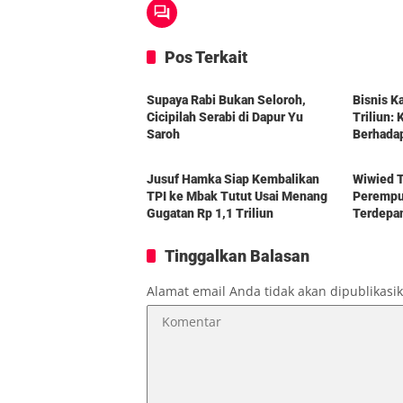
Pos Terkait
Berita
Berita
Supaya Rabi Bukan Seloroh,
Bisnis K
Cicipilah Serabi di Dapur Yu
Triliun:
Saroh
Berhada
Berita
Berita
Jusuf Hamka Siap Kembalikan
Wiwied T
TPI ke Mbak Tutut Usai Menang
Perempua
Gugatan Rp 1,1 Triliun
Terdepa
Tinggalkan Balasan
Alamat email Anda tidak akan dipublikasi