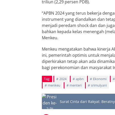
triliun (2,29 persen PDB).
“APBN 2024 yang terus bekerja denga
instrument yang diandalkan dan tetap 
menjadi peredam shock dan dan juga 
bahkan kepada kelas menengah (melal
Menkeu.
Menkeu mengatakan bahwa kinerja AP
ini, pemerintah optimis untuk menja
diperkirakan tetap akan ada dinamika
bagi perekonomian dan masyarakat I
Tag:
2024
apbn
Ekonomi
menkeu
menteri
srimulyani
Surat Cinta dari Rakyat: Berat