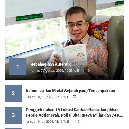
Kebahagiaan Autentik
1
Jumat, 7 Agustus 2026, 10:25 WIB
0
Indonesia dan Modal Sejarah yang Tercampakkan
2
Jumat, 10 Juli 2026, 08:18 WIB
0
Penggeledahan 13 Lokasi Kaitkan Nama Jampidsus
3
Febrie Adriansyah, Polisi Sita Rp476 Miliar dan 74 Kg
Emas
Jumat, 10 Juli 2026, 13:16 WIB
0