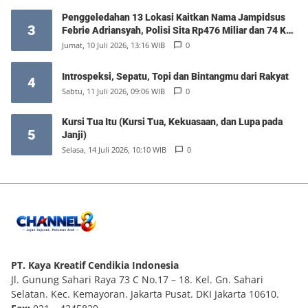
Penggeledahan 13 Lokasi Kaitkan Nama Jampidsus
3
Febrie Adriansyah, Polisi Sita Rp476 Miliar dan 74 Kg
Emas
Jumat, 10 Juli 2026, 13:16 WIB
0
Introspeksi, Sepatu, Topi dan Bintangmu dari Rakyat
4
Sabtu, 11 Juli 2026, 09:06 WIB
0
Kursi Tua Itu (Kursi Tua, Kekuasaan, dan Lupa pada
5
Janji)
Selasa, 14 Juli 2026, 10:10 WIB
0
PT. Kaya Kreatif Cendikia Indonesia
Jl. Gunung Sahari Raya 73 C No.17 – 18. Kel. Gn. Sahari
Selatan. Kec. Kemayoran. Jakarta Pusat. DKI Jakarta 10610.