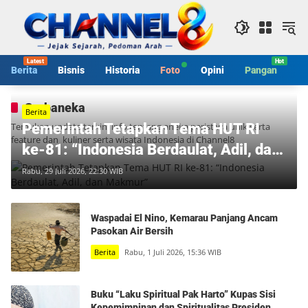
Langsung
ke
konten
Berita
Bisnis
Historia
Foto
Opini
Pangan
S
Serbaneka
Berita
Temukan update terkini info tentang aneka peristiwa unik serta
Pemerintah Tetapkan Tema HUT RI
feature dan kuliner serta wisata Indonesia di Channel8
ke-81: “Indonesia Berdaulat, Adil, dan
Makmur”
Rabu, 29 Juli 2026, 22:30 WIB
Waspadai El Nino, Kemarau Panjang Ancam
Pasokan Air Bersih
Berita
Rabu, 1 Juli 2026, 15:36 WIB
Buku “Laku Spiritual Pak Harto” Kupas Sisi
Kepemimpinan dan Spiritualitas Presiden