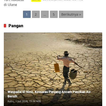
Paginasi
1
2
…
5
Berikutnya »
pos
Pangan
Waspadai El Nino, Kemarau Panjang Ancam Pasokan Air
Bersih
Rabu, 1 Juli 2026, 15:36 WIB