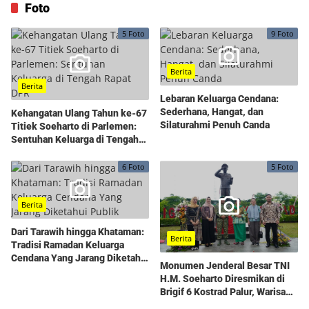
Foto
5 Foto
9 Foto
Berita
Berita
Lebaran Keluarga Cendana:
Sederhana, Hangat, dan
Kehangatan Ulang Tahun ke-67
Silaturahmi Penuh Canda
Titiek Soeharto di Parlemen:
Sentuhan Keluarga di Tengah
Rapat DPR
6 Foto
5 Foto
Berita
Dari Tarawih hingga Khataman:
Berita
Tradisi Ramadan Keluarga
Cendana Yang Jarang Diketahui
Monumen Jenderal Besar TNI
Publik
H.M. Soeharto Diresmikan di
Brigif 6 Kostrad Palur, Warisan
Kepemimpinan yang