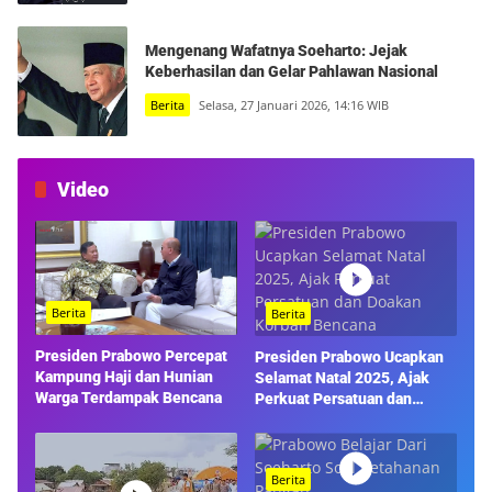
Mengenang Wafatnya Soeharto: Jejak
Keberhasilan dan Gelar Pahlawan Nasional
Berita
Selasa, 27 Januari 2026, 14:16 WIB
Video
Berita
Berita
Presiden Prabowo Percepat
Presiden Prabowo Ucapkan
Kampung Haji dan Hunian
Selamat Natal 2025, Ajak
Warga Terdampak Bencana
Perkuat Persatuan dan
Doakan Korban Bencana
Berita