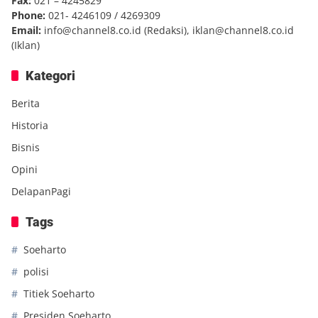
Fax:
021 – 4245829
Phone:
021- 4246109 / 4269309
Email:
info@channel8.co.id
(Redaksi),
iklan@channel8.co.id
(Iklan)
Kategori
Berita
Historia
Bisnis
Opini
DelapanPagi
Tags
Soeharto
polisi
Titiek Soeharto
Presiden Soeharto