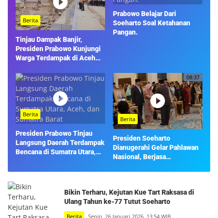
Prabowo Belajar Dari
Berita
Soeharto Soal Ketahanan
Pangan.
Tinjau Dampak Banjir,
Presiden Prabowo Kunjungi
Warga Terdampak di Aceh
Tamiang
08:37
Berita
Berita
Presiden Prabowo Tinjau
Presiden Soeharto
Langsung Daerah Terdampak
Dianugerahi Gelar Pahlawan
Bencana di Sumatra Utara,
Nasional, Berjasa
Aceh, dan Sumatra Barat
Pertahankan Kedaulatan
Indonesia
Bikin Terharu, Kejutan Kue Tart Raksasa di
Ulang Tahun ke-77 Tutut Soeharto
Berita
Senin, 26 Januari 2026, 13:54 WIB