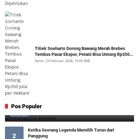
Titiek Soeharto Dorong Bawang Merah Brebes
Tembus Pasar Ekspor, Petani Bisa Untung Rp350
Juta per Hektare
Senin, 23 Februari 2026, 15:05 WIB
Kebahagiaan Autentik
Pos Populer
1
Jumat, 7 Agustus 2026, 04:25 WIB
0
Ketika Seorang Legenda Memilih Turun dari
2
Panggung