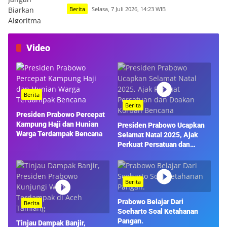
Berita
Selasa, 7 Juli 2026, 14:23 WIB
Video
Berita
Berita
Presiden Prabowo Percepat
Kampung Haji dan Hunian
Presiden Prabowo Ucapkan
Warga Terdampak Bencana
Selamat Natal 2025, Ajak
Perkuat Persatuan dan
Doakan Korban Bencana
Berita
Prabowo Belajar Dari
Berita
Soeharto Soal Ketahanan
Pangan.
Tinjau Dampak Banjir,