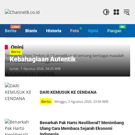
Langsung
ke
konten
Berita
Bisnis
Historia
Foto
Opini
Pangan
S
Opini
Berita
Temukan Opini Terkini di Channel8.co.id tentang berbagai masalah
Kebahagiaan Autentik
dari hiburan, sosial hingga politik
Jumat, 7 Agustus 2026, 04:25 WIB
DARI KEMUSUK KE CENDANA
Berita
Minggu, 2 Agustus 2026, 23:56 WIB
Benarkah Pak Harto Neoliberal? Menimbang
Ulang Cara Membaca Sejarah Ekonomi
Indonesia