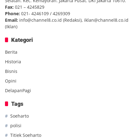
Selatan. Kec. Kemayoran. Jakarta Pusat. DKI Jakarta 10610.
Fax:
021 – 4245829
Phone:
021- 4246109 / 4269309
Email:
info@channel8.co.id
(Redaksi),
iklan@channel8.co.id
(Iklan)
Kategori
Berita
Historia
Bisnis
Opini
DelapanPagi
Tags
Soeharto
polisi
Titiek Soeharto