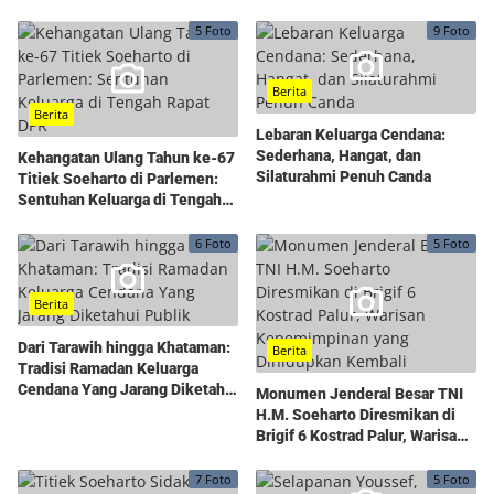
5 Foto
9 Foto
Berita
Berita
Lebaran Keluarga Cendana:
Sederhana, Hangat, dan
Kehangatan Ulang Tahun ke-67
Silaturahmi Penuh Canda
Titiek Soeharto di Parlemen:
Sentuhan Keluarga di Tengah
Rapat DPR
6 Foto
5 Foto
Berita
Dari Tarawih hingga Khataman:
Berita
Tradisi Ramadan Keluarga
Cendana Yang Jarang Diketahui
Monumen Jenderal Besar TNI
Publik
H.M. Soeharto Diresmikan di
Brigif 6 Kostrad Palur, Warisan
Kepemimpinan yang
Dihidupkan Kembali
7 Foto
5 Foto