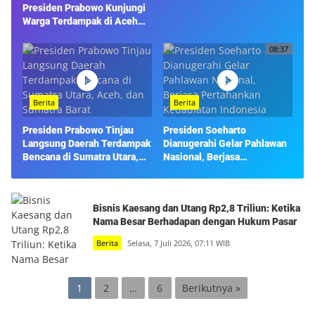
Presiden Prabowo Kunjungi
Warga Terdampak di Aceh
Tamiang
08:37
Berita
Berita
Presiden Prabowo Tinjau
Presiden Soeharto
Langsung Daerah Terdampak
Dianugerahi Gelar Pahlawan
Bencana di Sumatra Utara,
Nasional, Berjasa
Aceh, dan Sumatra Barat
Pertahankan Kedaulatan
Indonesia
Bisnis Kaesang dan Utang Rp2,8 Triliun: Ketika
Nama Besar Berhadapan dengan Hukum Pasar
Berita
Selasa, 7 Juli 2026, 07:11 WIB
Paginasi
1
2
…
6
Berikutnya »
pos