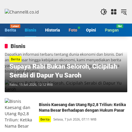
Langsung
ke
konten
Berita
Bisnis
Historia
Foto
Opini
Pangan
S
Bisnis
Dapatkan informasi terbaru tentang dunia ekonomi dan bisnis. Dari
Berita
analisis pasar hingga kebijakan ekonomi, kami menyediakan berita
yang relevan untuk membantu Anda tetap terdepan dalam dunia
Supaya Rabi Bukan Seloroh, Cicipilah
bisnis yang dinamis.
Serabi di Dapur Yu Saroh
Rabu, 15 Juli 2026, 12:12 WIB
Bisnis Kaesang dan Utang Rp2,8 Triliun: Ketika
Nama Besar Berhadapan dengan Hukum Pasar
Berita
Selasa, 7 Juli 2026, 07:11 WIB