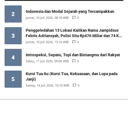
Indonesia dan Modal Sejarah yang Tercampakkan
2
Jumat, 10 Juli 2026, 08:18 WIB
0
Penggeledahan 13 Lokasi Kaitkan Nama Jampidsus
3
Febrie Adriansyah, Polisi Sita Rp476 Miliar dan 74 Kg
Emas
Jumat, 10 Juli 2026, 13:16 WIB
0
Introspeksi, Sepatu, Topi dan Bintangmu dari Rakyat
4
Sabtu, 11 Juli 2026, 09:06 WIB
0
Kursi Tua Itu (Kursi Tua, Kekuasaan, dan Lupa pada
5
Janji)
Selasa, 14 Juli 2026, 10:10 WIB
0