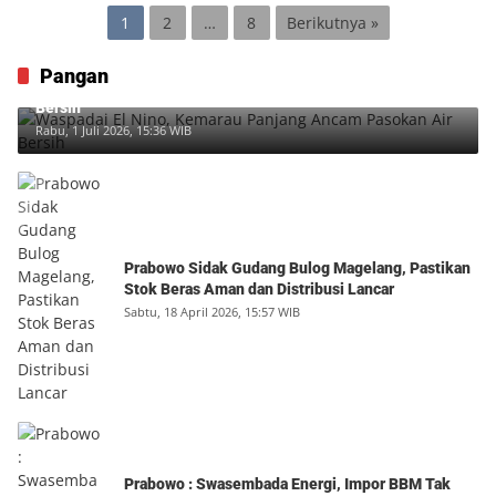
Paginasi
1
2
…
8
Berikutnya »
pos
Pangan
Waspadai El Nino, Kemarau Panjang Ancam Pasokan Air
Bersih
Rabu, 1 Juli 2026, 15:36 WIB
Prabowo Sidak Gudang Bulog Magelang, Pastikan
Stok Beras Aman dan Distribusi Lancar
Sabtu, 18 April 2026, 15:57 WIB
Prabowo : Swasembada Energi, Impor BBM Tak