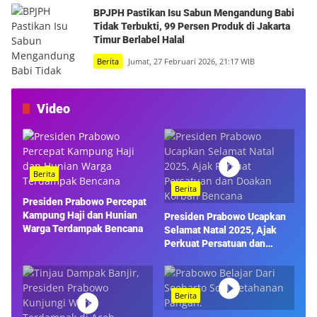
BPJPH Pastikan Isu Sabun Mengandung Babi
Tidak Terbukti, 99 Persen Produk di Jakarta
Timur Berlabel Halal
Berita
Jumat, 27 Februari 2026, 21:17 WIB
Video
Berita
Berita
Presiden Prabowo Percepat
Kampung Haji dan Hunian
Presiden Prabowo Ucapkan
Warga Terdampak Bencana
Selamat Natal 2025, Ajak
Perkuat Persatuan dan
Doakan Korban Bencana
Berita