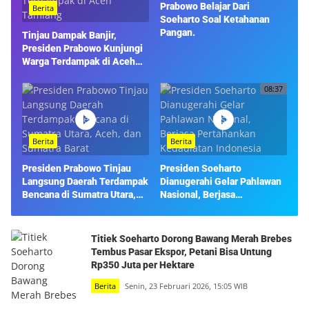
Prabowo Belajar Dari
Berita
Soeharto Soal Ketahanan
Pangan.
Tinjau Dampak Banjir,
Presiden Prabowo Kunjungi
Warga Terdampak di Aceh
Tamiang
08:37
Berita
Berita
Presiden Prabowo Tinjau
Presiden Soeharto
Langsung Daerah Terdampak
Dianugerahi Gelar Pahlawan
Bencana di Sumatra Utara,
Nasional, Berjasa
Aceh, dan Sumatra Barat
Pertahankan Kedaulatan
Indonesia
Titiek Soeharto Dorong Bawang Merah Brebes
Tembus Pasar Ekspor, Petani Bisa Untung
Rp350 Juta per Hektare
Berita
Senin, 23 Februari 2026, 15:05 WIB