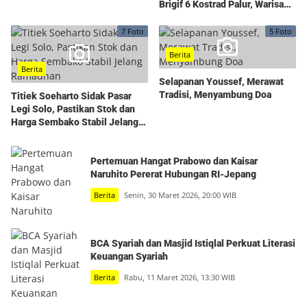
Brigif 6 Kostrad Palur, Warisan
Kepemimpinan yang
Dihidupkan Kembali
7 Foto
5 Foto
Berita
Berita
Selapanan Youssef, Merawat
Tradisi, Menyambung Doa
Titiek Soeharto Sidak Pasar
Legi Solo, Pastikan Stok dan
Harga Sembako Stabil Jelang
Ramadhan
Pertemuan Hangat Prabowo dan Kaisar
Naruhito Pererat Hubungan RI-Jepang
Berita
Senin, 30 Maret 2026, 20:00 WIB
BCA Syariah dan Masjid Istiqlal Perkuat Literasi
Keuangan Syariah
Berita
Rabu, 11 Maret 2026, 13:30 WIB