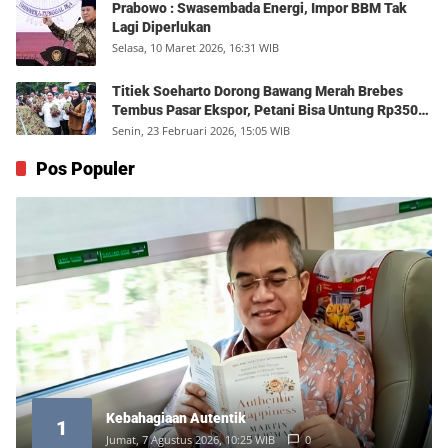
Prabowo : Swasembada Energi, Impor BBM Tak
Lagi Diperlukan
Selasa, 10 Maret 2026, 16:31 WIB
Titiek Soeharto Dorong Bawang Merah Brebes
Tembus Pasar Ekspor, Petani Bisa Untung Rp350
Juta per Hektare
Senin, 23 Februari 2026, 15:05 WIB
Pos Populer
Kebahagiaan Autentik
1
Jumat, 7 Agustus 2026, 10:25 WIB
0