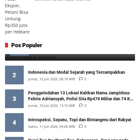
Kebahagiaan Autentik
Pos Populer
1
Jumat, 7 Agustus 2026, 10:25 WIB
0
Indonesia dan Modal Sejarah yang Tercampakkan
2
Jumat, 10 Juli 2026, 08:18 WIB
0
Penggeledahan 13 Lokasi Kaitkan Nama Jampidsus
3
Febrie Adriansyah, Polisi Sita Rp476 Miliar dan 74 Kg
Emas
Jumat, 10 Juli 2026, 13:16 WIB
0
Introspeksi, Sepatu, Topi dan Bintangmu dari Rakyat
4
Sabtu, 11 Juli 2026, 09:06 WIB
0