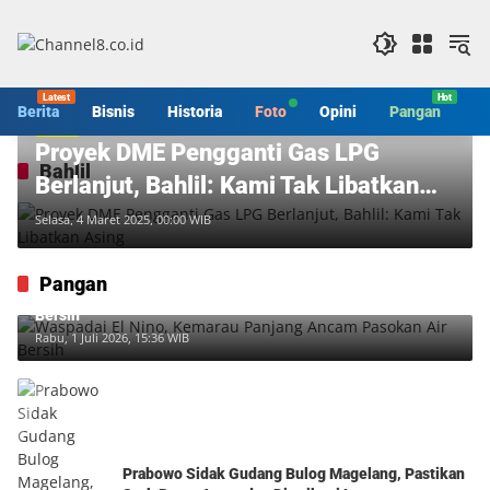
Langsung
ke
konten
Berita
Bisnis
Historia
Foto
Opini
Pangan
S
Berita
Proyek DME Pengganti Gas LPG
Bahlil
Berlanjut, Bahlil: Kami Tak Libatkan
Asing
Selasa, 4 Maret 2025, 00:00 WIB
Pangan
Waspadai El Nino, Kemarau Panjang Ancam Pasokan Air
Bersih
Rabu, 1 Juli 2026, 15:36 WIB
Prabowo Sidak Gudang Bulog Magelang, Pastikan