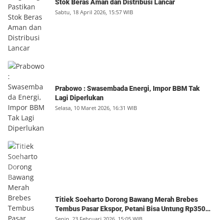
Stok Beras Aman dan Distribusi Lancar
Sabtu, 18 April 2026, 15:57 WIB
Prabowo : Swasembada Energi, Impor BBM Tak
Lagi Diperlukan
Selasa, 10 Maret 2026, 16:31 WIB
Titiek Soeharto Dorong Bawang Merah Brebes
Tembus Pasar Ekspor, Petani Bisa Untung Rp350
Juta per Hektare
Senin, 23 Februari 2026, 15:05 WIB