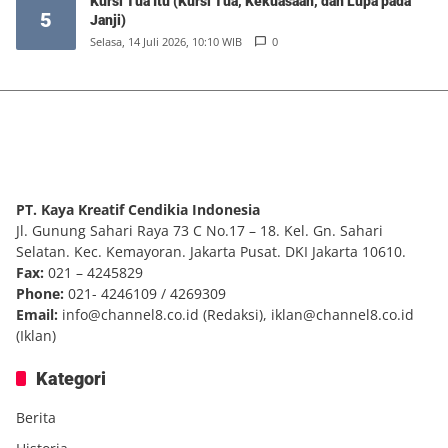
Kursi Tua Itu (Kursi Tua, Kekuasaan, dan Lupa pada
5
Janji)
Selasa, 14 Juli 2026, 10:10 WIB
0
PT. Kaya Kreatif Cendikia Indonesia
Jl. Gunung Sahari Raya 73 C No.17 – 18. Kel. Gn. Sahari
Selatan. Kec. Kemayoran. Jakarta Pusat. DKI Jakarta 10610.
Fax:
021 – 4245829
Phone:
021- 4246109 / 4269309
Email:
info@channel8.co.id
(Redaksi),
iklan@channel8.co.id
(Iklan)
Kategori
Berita