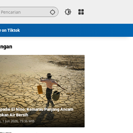
w on Tiktok
ngan
padai El Nino, Kemarau Panjang Ancam
okan Air Bersih
, 1 Juli 2026, 15:36 WIB