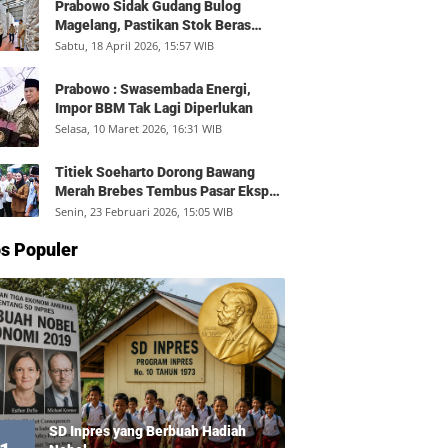
Prabowo Sidak Gudang Bulog
Magelang, Pastikan Stok Beras
Aman dan Distribusi Lancar
Sabtu, 18 April 2026, 15:57 WIB
Prabowo : Swasembada Energi,
Impor BBM Tak Lagi Diperlukan
Selasa, 10 Maret 2026, 16:31 WIB
Titiek Soeharto Dorong Bawang
Merah Brebes Tembus Pasar Ekspor,
Petani Bisa Untung Rp350 Juta per
Senin, 23 Februari 2026, 15:05 WIB
Hektare
s Populer
SD Inpres yang Berbuah Hadiah