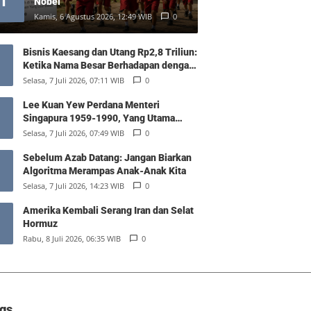
1
Nobel
Kamis, 6 Agustus 2026, 12:49 WIB
0
Bisnis Kaesang dan Utang Rp2,8 Triliun:
Ketika Nama Besar Berhadapan dengan
Hukum Pasar
Selasa, 7 Juli 2026, 07:11 WIB
0
Lee Kuan Yew Perdana Menteri
Singapura 1959-1990, Yang Utama
Diantara Yang Sederajat
Selasa, 7 Juli 2026, 07:49 WIB
0
Sebelum Azab Datang: Jangan Biarkan
Algoritma Merampas Anak-Anak Kita
Selasa, 7 Juli 2026, 14:23 WIB
0
Amerika Kembali Serang Iran dan Selat
Hormuz
Rabu, 8 Juli 2026, 06:35 WIB
0
gs