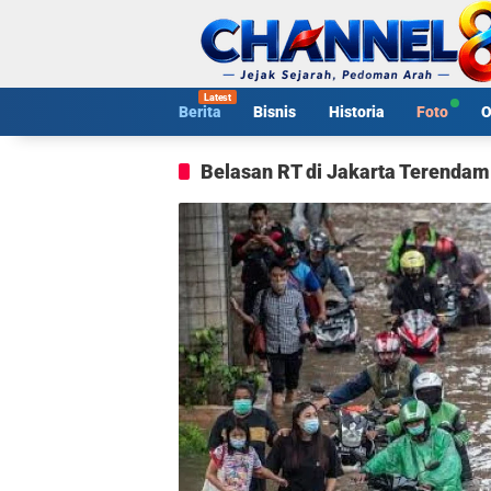
Langsung
ke
konten
Berita
Bisnis
Historia
Foto
O
Belasan RT di Jakarta Terendam