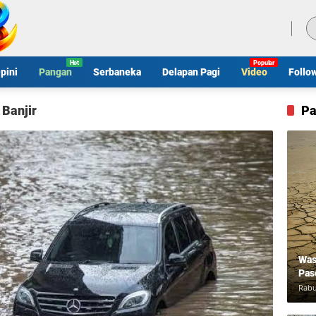
Kamis, 6 Agustus 2026
pini
Pangan
Serbaneka
Delapan Pagi
Video
Follo
 Banjir
Pa
Was
Pas
Rabu