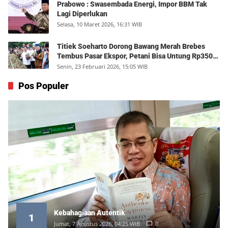
Prabowo : Swasembada Energi, Impor BBM Tak
Lagi Diperlukan
Selasa, 10 Maret 2026, 16:31 WIB
Titiek Soeharto Dorong Bawang Merah Brebes
Tembus Pasar Ekspor, Petani Bisa Untung Rp350
Juta per Hektare
Senin, 23 Februari 2026, 15:05 WIB
Pos Populer
Kebahagiaan Autentik
1
Jumat, 7 Agustus 2026, 04:25 WIB
0