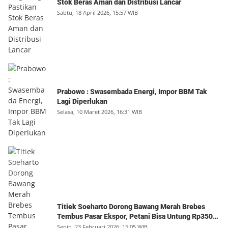
Stok Beras Aman dan Distribusi Lancar
Sabtu, 18 April 2026, 15:57 WIB
Prabowo : Swasembada Energi, Impor BBM Tak
Lagi Diperlukan
Selasa, 10 Maret 2026, 16:31 WIB
Titiek Soeharto Dorong Bawang Merah Brebes
Tembus Pasar Ekspor, Petani Bisa Untung Rp350
Juta per Hektare
Senin, 23 Februari 2026, 15:05 WIB