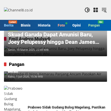
Langsung
ke
konten
Berita
Bisnis
Historia
Foto
Opini
Pangan
S
Berita
Skuad Garuda Dapat Amunisi Baru,
Emil Audero Mulyadi
Joey Pelupessy hingga Dean James
Resmi Jadi WNI
Senin, 10 Maret 2025, 22:49 WIB
Pangan
Waspadai El Nino, Kemarau Panjang Ancam Pasokan Air
Bersih
Rabu, 1 Juli 2026, 15:36 WIB
Prabowo Sidak Gudang Bulog Magelang, Pastikan