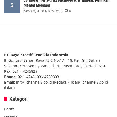
Jenderal TNI (Purn.) Wismoyo Arismundar, Pulihkan
5
Mental Melamar
Kamis, 9 Juli 2026, 05:51 WIB
0
PT. Kaya Kreatif Cendikia Indonesia
Jl. Gunung Sahari Raya 73 C No.17 – 18. Kel. Gn. Sahari
Selatan. Kec. Kemayoran. Jakarta Pusat. DKI Jakarta 10610.
Fax:
021 – 4245829
Phone:
021- 4246109 / 4269309
Email:
info@channel8.co.id
(Redaksi),
iklan@channel8.co.id
(Iklan)
Kategori
Berita