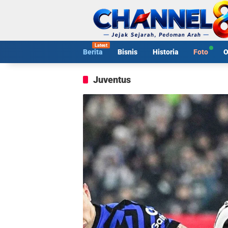
Langsung
ke
konten
Berita
Bisnis
Historia
Foto
O
Juventus