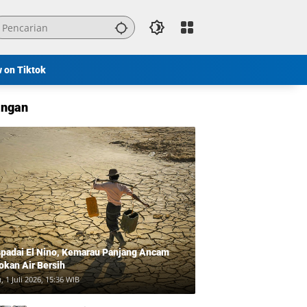
w on Tiktok
ngan
padai El Nino, Kemarau Panjang Ancam
okan Air Bersih
, 1 Juli 2026, 15:36 WIB