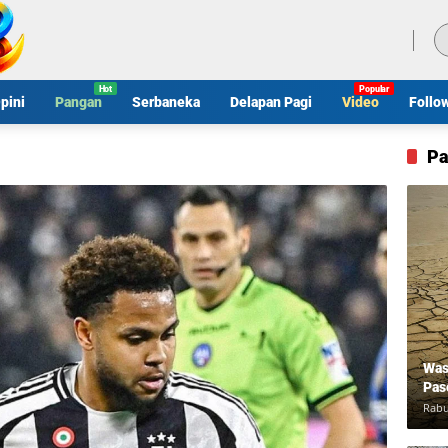
Minggu, 9 Agustus 2026
pini
Pangan
Serbaneka
Delapan Pagi
Video
Follo
Pa
Was
Pas
Rabu