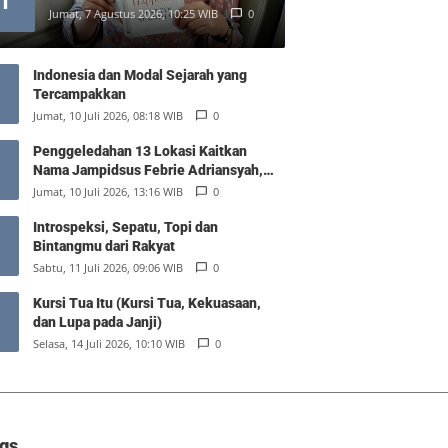
1
Jumat, 7 Agustus 2026, 10:25 WIB
0
Indonesia dan Modal Sejarah yang
Tercampakkan
Jumat, 10 Juli 2026, 08:18 WIB
0
Penggeledahan 13 Lokasi Kaitkan
Nama Jampidsus Febrie Adriansyah,
Polisi Sita Rp476 Miliar dan 74 Kg Emas
Jumat, 10 Juli 2026, 13:16 WIB
0
Introspeksi, Sepatu, Topi dan
Bintangmu dari Rakyat
Sabtu, 11 Juli 2026, 09:06 WIB
0
Kursi Tua Itu (Kursi Tua, Kekuasaan,
dan Lupa pada Janji)
Selasa, 14 Juli 2026, 10:10 WIB
0
gs