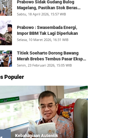
Prabowo Sidak Gudang Bulog
Magelang, Pastikan Stok Beras
Aman dan Distribusi Lancar
Sabtu, 18 April 2026, 15:57 WIB
Prabowo : Swasembada Energi,
Impor BBM Tak Lagi Diperlukan
Selasa, 10 Maret 2026, 16:31 WIB
Titiek Soeharto Dorong Bawang
Merah Brebes Tembus Pasar Ekspor,
Petani Bisa Untung Rp350 Juta per
Senin, 23 Februari 2026, 15:05 WIB
Hektare
s Populer
Kebahagiaan Autentik