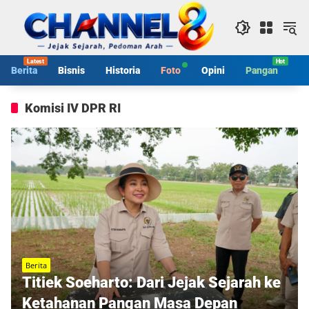
Langsung
ke
konten
Berita
Bisnis
Historia
Foto
Opini
Pangan
S
Komisi IV DPR RI
Berita
Titiek Soeharto: Dari Jejak Sejarah ke
Ketahanan Pangan Masa Depan