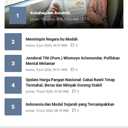
Kebahagiaan Autentik
1
Jumat, 7 Agustus 2026, 10:25 WIB
0
Memimpin Negara itu Mudah
2
Kamis, 9 Juli 2026, 04:37 WIB
0
Jenderal TNI (Purn.) Wismoyo Arismundar, Pulihkan
3
Mental Melamar
Kamis, 9 Juli 2026, 05:51 WIB
0
Update Harga Pangan Nasional: Cabai Rawit Tetap
4
Termahal, Beras dan Minyak Goreng Stabil
Jumat, 10 Juli 2026, 07:02 WIB
0
Indonesia dan Modal Sejarah yang Tercampakkan
5
Jumat, 10 Juli 2026, 08:18 WIB
0