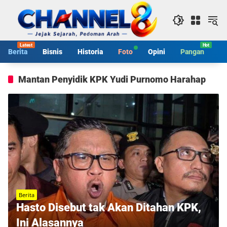
Langsung
ke
konten
Berita
Bisnis
Historia
Foto
Opini
Pangan
S
Mantan Penyidik KPK Yudi Purnomo Harahap
Berita
Hasto Disebut tak Akan Ditahan KPK,
Ini Alasannya