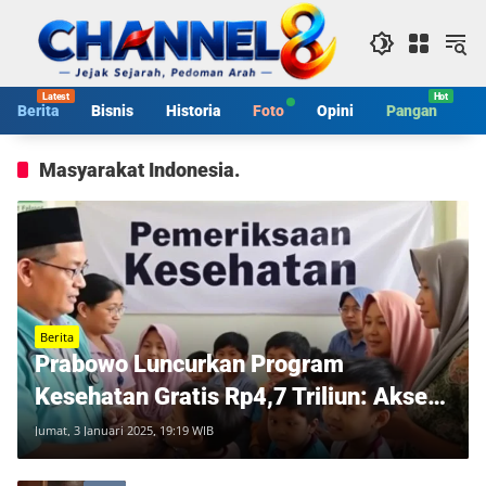
Langsung
ke
konten
Berita
Bisnis
Historia
Foto
Opini
Pangan
S
Masyarakat Indonesia.
Berita
Prabowo Luncurkan Program
Kesehatan Gratis Rp4,7 Triliun: Akses
Kesehatan untuk 60 Juta Warga!
Jumat, 3 Januari 2025, 19:19 WIB