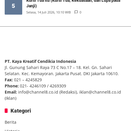
Kursi Tua Itu (Kursi Tua, Kekuasaan, dan Lupa pada
5
Janji)
Selasa, 14 Juli 2026, 10:10 WIB
0
PT. Kaya Kreatif Cendikia Indonesia
Jl. Gunung Sahari Raya 73 C No.17 – 18. Kel. Gn. Sahari
Selatan. Kec. Kemayoran. Jakarta Pusat. DKI Jakarta 10610.
Fax:
021 – 4245829
Phone:
021- 4246109 / 4269309
Email:
info@channel8.co.id
(Redaksi),
iklan@channel8.co.id
(Iklan)
Kategori
Berita