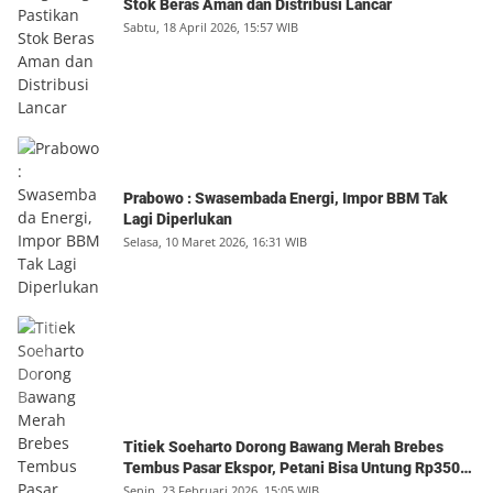
Stok Beras Aman dan Distribusi Lancar
Sabtu, 18 April 2026, 15:57 WIB
Prabowo : Swasembada Energi, Impor BBM Tak
Lagi Diperlukan
Selasa, 10 Maret 2026, 16:31 WIB
Titiek Soeharto Dorong Bawang Merah Brebes
Tembus Pasar Ekspor, Petani Bisa Untung Rp350
Juta per Hektare
Senin, 23 Februari 2026, 15:05 WIB