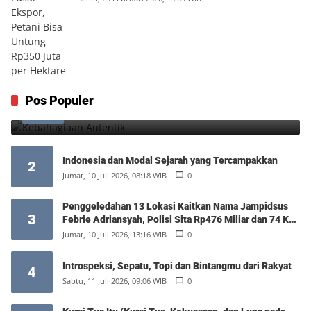
Kebahagiaan Autentik
Pos Populer
1
Jumat, 7 Agustus 2026, 10:25 WIB
0
Indonesia dan Modal Sejarah yang Tercampakkan
2
Jumat, 10 Juli 2026, 08:18 WIB
0
Penggeledahan 13 Lokasi Kaitkan Nama Jampidsus
3
Febrie Adriansyah, Polisi Sita Rp476 Miliar dan 74 Kg
Emas
Jumat, 10 Juli 2026, 13:16 WIB
0
Introspeksi, Sepatu, Topi dan Bintangmu dari Rakyat
4
Sabtu, 11 Juli 2026, 09:06 WIB
0