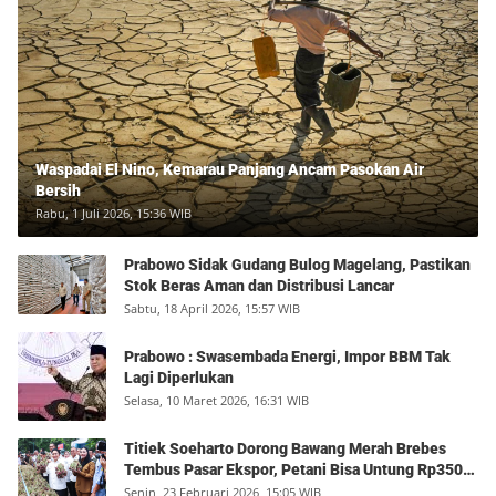
Waspadai El Nino, Kemarau Panjang Ancam Pasokan Air
Bersih
Rabu, 1 Juli 2026, 15:36 WIB
Prabowo Sidak Gudang Bulog Magelang, Pastikan
Stok Beras Aman dan Distribusi Lancar
Sabtu, 18 April 2026, 15:57 WIB
Prabowo : Swasembada Energi, Impor BBM Tak
Lagi Diperlukan
Selasa, 10 Maret 2026, 16:31 WIB
Titiek Soeharto Dorong Bawang Merah Brebes
Tembus Pasar Ekspor, Petani Bisa Untung Rp350
Juta per Hektare
Senin, 23 Februari 2026, 15:05 WIB