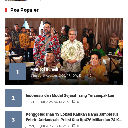
Pos Populer
Menjadi Rumah
1
Minggu, 9 Agustus 2026, 17:10 WIB
0
Indonesia dan Modal Sejarah yang Tercampakkan
2
Jumat, 10 Juli 2026, 08:18 WIB
0
Penggeledahan 13 Lokasi Kaitkan Nama Jampidsus
3
Febrie Adriansyah, Polisi Sita Rp476 Miliar dan 74 Kg
Emas
Jumat, 10 Juli 2026, 13:16 WIB
0