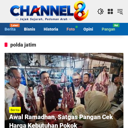
Langsung
ke
konten
Berita
Bisnis
Historia
Foto
Opini
Pangan
S
polda jatim
Berita
Awal Ramadhan, Satgas Pangan Cek
Harga Kebutuhan Pokok