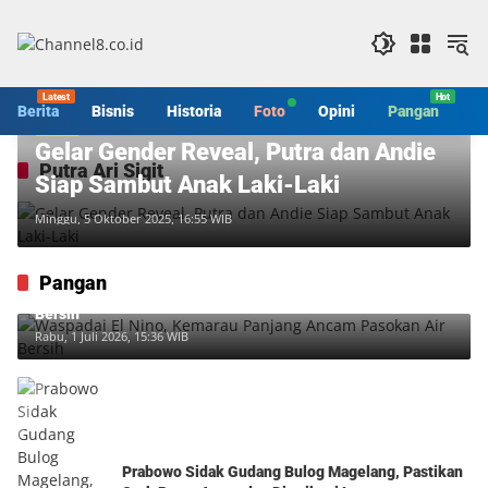
Langsung
ke
konten
Berita
Bisnis
Historia
Foto
Opini
Pangan
S
Berita
Gelar Gender Reveal, Putra dan Andie
Putra Ari Sigit
Siap Sambut Anak Laki-Laki
Minggu, 5 Oktober 2025, 16:55 WIB
Pangan
Waspadai El Nino, Kemarau Panjang Ancam Pasokan Air
Bersih
Rabu, 1 Juli 2026, 15:36 WIB
Prabowo Sidak Gudang Bulog Magelang, Pastikan