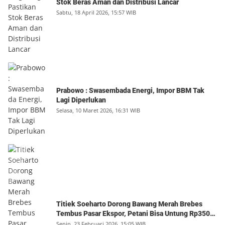
Stok Beras Aman dan Distribusi Lancar
Sabtu, 18 April 2026, 15:57 WIB
Prabowo : Swasembada Energi, Impor BBM Tak
Lagi Diperlukan
Selasa, 10 Maret 2026, 16:31 WIB
Titiek Soeharto Dorong Bawang Merah Brebes
Tembus Pasar Ekspor, Petani Bisa Untung Rp350
Juta per Hektare
Senin, 23 Februari 2026, 15:05 WIB