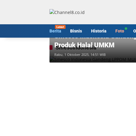
Langsung
ke
konten
Berita
Berita
Bisnis
Historia
Foto
O
Smesco Indonesia Gandeng
Produk Halal UMKM
SmesoIndonesia
Rabu, 1 Oktober 2025, 14:51 WIB