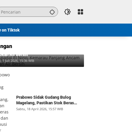
w on Tiktok
ngan
padai El Nino, Kemarau Panjang Ancam
okan Air Bersih
, 1 Juli 2026, 15:36 WIB
Prabowo Sidak Gudang Bulog
Magelang, Pastikan Stok Beras
Aman dan Distribusi Lancar
Sabtu, 18 April 2026, 15:57 WIB