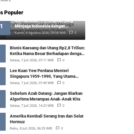
s Populer
Siti Hartinah : Perempuan yang
1
Menjaga Indonesia dengan
Kelembutan (Tulisan Pertama)
Kamis, 6 Agustus 2026, 09:58 WIB
0
Bisnis Kaesang dan Utang Rp2,8 Triliun:
Ketika Nama Besar Berhadapan dengan
Hukum Pasar
Selasa, 7 Juli 2026, 07:11 WIB
0
Lee Kuan Yew Perdana Menteri
Singapura 1959-1990, Yang Utama
Diantara Yang Sederajat
Selasa, 7 Juli 2026, 07:49 WIB
0
Sebelum Azab Datang: Jangan Biarkan
Algoritma Merampas Anak-Anak Kita
Selasa, 7 Juli 2026, 14:23 WIB
0
Amerika Kembali Serang Iran dan Selat
Hormuz
Rabu, 8 Juli 2026, 06:35 WIB
0