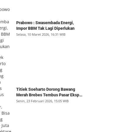
Prabowo : Swasembada Energi,
Impor BBM Tak Lagi Diperlukan
Selasa, 10 Maret 2026, 16:31 WIB
Titiek Soeharto Dorong Bawang
Merah Brebes Tembus Pasar Ekspor,
Petani Bisa Untung Rp350 Juta per
Senin, 23 Februari 2026, 15:05 WIB
Hektare