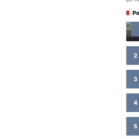
Po
2
3
4
5