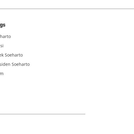
gs
harto
si
iek Soeharto
siden Soeharto
am