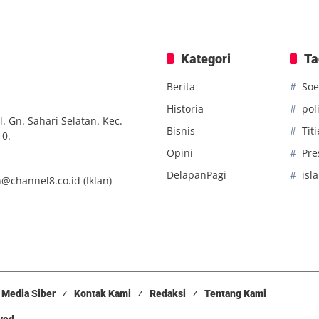
Kategori
Ta
Berita
Soe
Historia
poli
. Gn. Sahari Selatan. Kec.
Bisnis
Tit
10.
Opini
Pre
DelapanPagi
isl
n@channel8.co.id
(Iklan)
Media Siber
Kontak Kami
Redaksi
Tentang Kami