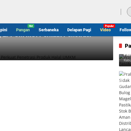
Kamis, 6 Agustus 2026
pini
Pangan
Serbaneka
Delapan Pagi
Video
Follo
 LPPOM MUI Perkuat Penetrasi
Pa
Was
Pas
Rabu