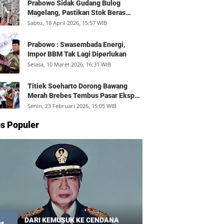
Prabowo Sidak Gudang Bulog
Magelang, Pastikan Stok Beras
Aman dan Distribusi Lancar
Sabtu, 18 April 2026, 15:57 WIB
Prabowo : Swasembada Energi,
Impor BBM Tak Lagi Diperlukan
Selasa, 10 Maret 2026, 16:31 WIB
Titiek Soeharto Dorong Bawang
Merah Brebes Tembus Pasar Ekspor,
Petani Bisa Untung Rp350 Juta per
Senin, 23 Februari 2026, 15:05 WIB
Hektare
s Populer
DARI KEMUSUK KE CENDANA