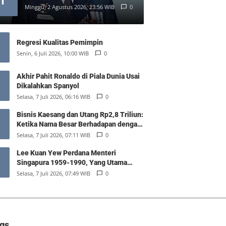
1
Minggu, 2 Agustus 2026, 23:56 WIB
0
Regresi Kualitas Pemimpin
Senin, 6 Juli 2026, 10:00 WIB
0
Akhir Pahit Ronaldo di Piala Dunia Usai
Dikalahkan Spanyol
Selasa, 7 Juli 2026, 06:16 WIB
0
Bisnis Kaesang dan Utang Rp2,8 Triliun:
Ketika Nama Besar Berhadapan dengan
Hukum Pasar
Selasa, 7 Juli 2026, 07:11 WIB
0
Lee Kuan Yew Perdana Menteri
Singapura 1959-1990, Yang Utama
Diantara Yang Sederajat
Selasa, 7 Juli 2026, 07:49 WIB
0
gs