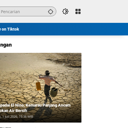
w on Tiktok
ngan
padai El Nino, Kemarau Panjang Ancam
okan Air Bersih
, 1 Juli 2026, 15:36 WIB