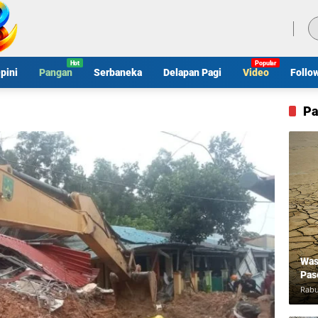
Kamis, 6 Agustus 2026
pini
Pangan
Serbaneka
Delapan Pagi
Video
Follo
Pa
Was
Pas
Rabu