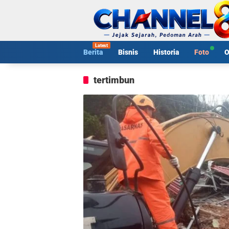
Langsung
ke
konten
Berita
Bisnis
Historia
Foto
O
tertimbun