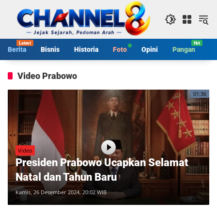
Langsung
ke
konten
Berita
Bisnis
Historia
Foto
Opini
Pangan
S
Video Prabowo
01:36
Video
Presiden Prabowo Ucapkan Selamat
Natal dan Tahun Baru
Kamis, 26 Desember 2024, 20:02 WIB