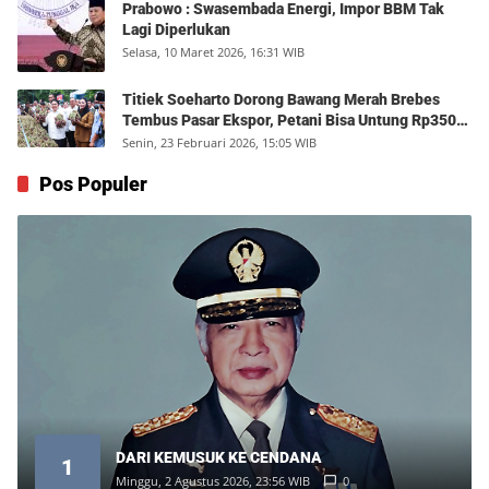
Prabowo : Swasembada Energi, Impor BBM Tak
Lagi Diperlukan
Selasa, 10 Maret 2026, 16:31 WIB
Titiek Soeharto Dorong Bawang Merah Brebes
Tembus Pasar Ekspor, Petani Bisa Untung Rp350
Juta per Hektare
Senin, 23 Februari 2026, 15:05 WIB
Pos Populer
DARI KEMUSUK KE CENDANA
1
Minggu, 2 Agustus 2026, 23:56 WIB
0