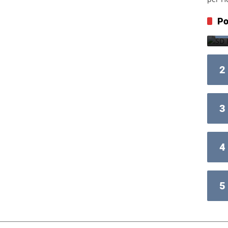
Po
2
3
4
5