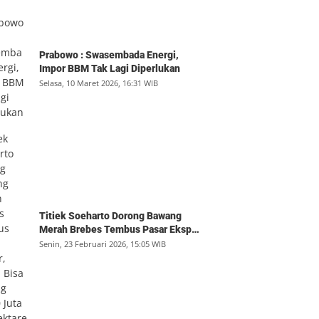
Prabowo : Swasembada Energi,
Impor BBM Tak Lagi Diperlukan
Selasa, 10 Maret 2026, 16:31 WIB
Titiek Soeharto Dorong Bawang
Merah Brebes Tembus Pasar Ekspor,
Petani Bisa Untung Rp350 Juta per
Senin, 23 Februari 2026, 15:05 WIB
Hektare