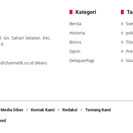
Kategori
Ta
Berita
Soe
Historia
poli
. Gn. Sahari Selatan. Kec.
Bisnis
Tit
10.
Opini
Pre
DelapanPagi
isl
n@channel8.co.id
(Iklan)
Media Siber
Kontak Kami
Redaksi
Tentang Kami
rved