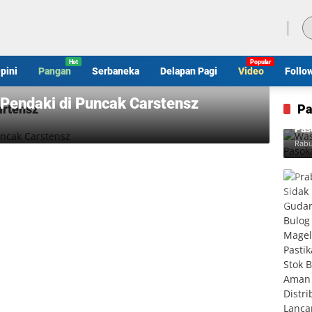
Sabtu, 8 Agustus 2026
pini
Pangan
Serbaneka
Delapan Pagi
Video
Follo
Pendaki di Puncak Carstensz
artensz
Pa
Was
Pas
Rabu