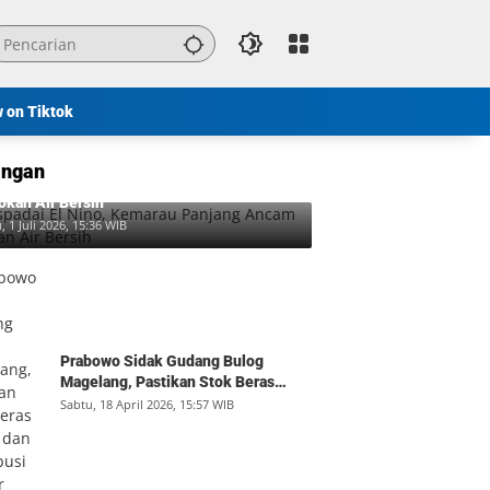
w on Tiktok
ngan
padai El Nino, Kemarau Panjang Ancam
okan Air Bersih
, 1 Juli 2026, 15:36 WIB
Prabowo Sidak Gudang Bulog
Magelang, Pastikan Stok Beras
Aman dan Distribusi Lancar
Sabtu, 18 April 2026, 15:57 WIB