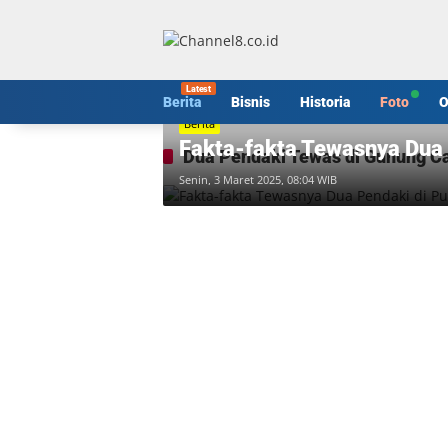
Langsung
ke
konten
Berita
Bisnis
Historia
Foto
O
Berita
Fakta-fakta Tewasnya Dua 
Dua Pendaki Tewas di Gunung C
Senin, 3 Maret 2025, 08:04 WIB