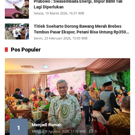
Prabowo : Swasembada Energi, Impor BBM Tak
Lagi Diperlukan
Selasa, 10 Maret 2026, 16:31 WIB
Titiek Soeharto Dorong Bawang Merah Brebes
Tembus Pasar Ekspor, Petani Bisa Untung Rp350
Juta per Hektare
Senin, 23 Februari 2026, 15:05 WIB
Pos Populer
Menjadi Rumah
1
Minggu, 9 Agustus 2026, 17:10 WIB
0