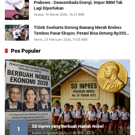
Prabowo : Swasembada Energi, Impor BBM Tak
Lagi Diperlukan
Selasa, 10 Maret 2026, 16:31 WIB
Titiek Soeharto Dorong Bawang Merah Brebes
Tembus Pasar Ekspor, Petani Bisa Untung Rp350
Juta per Hektare
Senin, 23 Februari 2026, 15:05 WIB
Pos Populer
SD Inpres yang Berbuah Hadiah Nobel
1
Kamis, 6 Agustus 2026, 12:49 WIB
0